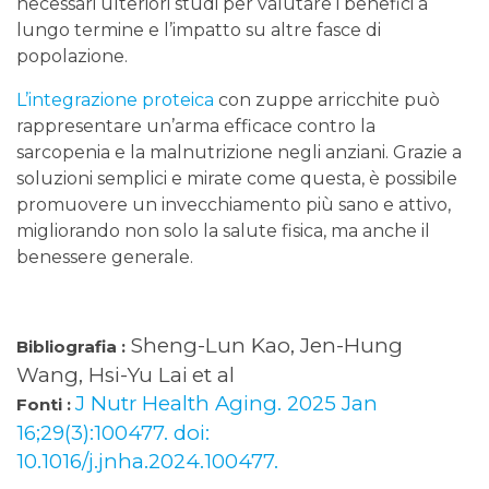
necessari ulteriori studi per valutare i benefici a
lungo termine e l’impatto su altre fasce di
popolazione.
L’integrazione proteica
con zuppe arricchite può
rappresentare un’arma efficace contro la
sarcopenia e la malnutrizione negli anziani. Grazie a
soluzioni semplici e mirate come questa, è possibile
promuovere un invecchiamento più sano e attivo,
migliorando non solo la salute fisica, ma anche il
benessere generale.
Sheng-Lun Kao, Jen-Hung
Bibliografia :
Wang, Hsi-Yu Lai
et al
J Nutr Health Aging. 2025 Jan
Fonti :
16;29(3):100477. doi:
10.1016/j.jnha.2024.100477.