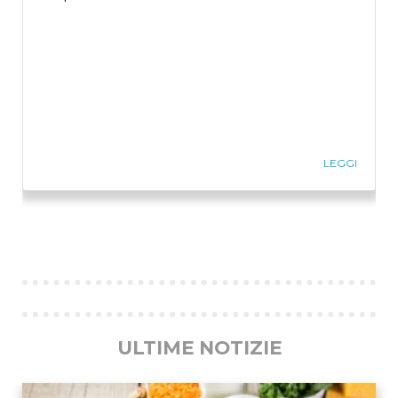
LEGGI
Previous
Ne
ULTIME NOTIZIE