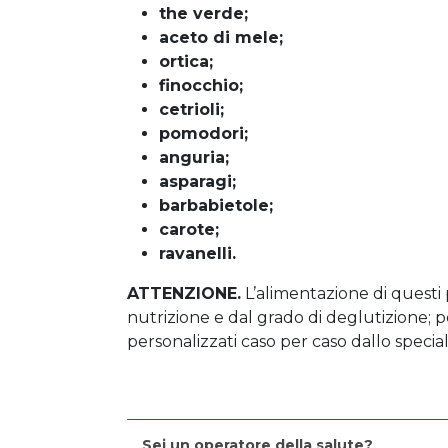
the verde;
aceto di mele;
ortica;
finocchio;
cetrioli;
pomodori;
anguria;
asparagi;
barbabietole;
carote;
ravanelli.
ATTENZIONE.
L’alimentazione di questi p
nutrizione e dal grado di deglutizione; pe
personalizzati caso per caso dallo specia
Sei un operatore della salute?