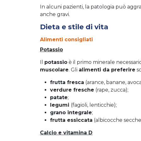
In alcuni pazienti, la patologia può aggr
anche gravi.
Dieta e stile di vita
Alimenti consigliati
Potassio
Il
potassio
è il primo minerale necessar
muscolare
. Gli
alimenti da preferire
so
frutta fresca
(arance, banane, avoca
verdure fresche
(rape, zucca);
patate
;
legumi
(fagioli, lenticchie);
grano integrale
;
frutta essiccata
(albicocche secche,
Calcio e vitamina D