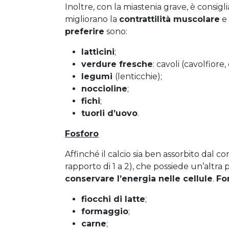
Inoltre, con la miastenia grave, è consigli
migliorano la
contrattilità muscolare
e 
preferire
sono:
latticini
;
verdure fresche
: cavoli (cavolfiore
legumi
(lenticchie);
noccioline
;
fichi
;
tuorli d’uovo
.
Fosforo
Affinché il calcio sia ben assorbito dal
rapporto di 1 a 2), che possiede un’altra
conservare l’energia nelle cellule
.
Fo
fiocchi di latte
;
formaggio
;
carne
;