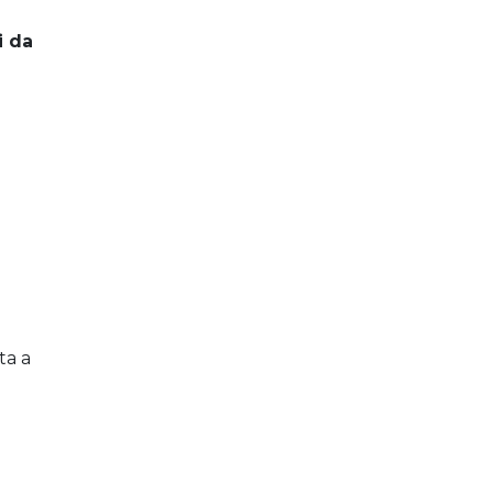
i da
ta a