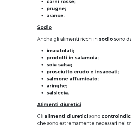
carni rosse;
prugne;
arance.
Sodio
Anche gli alimenti ricchi in
sodio
sono d
inscatolati;
prodotti in salamoia;
soia salsa;
prosciutto crudo e insaccati;
salmone affumicato;
aringhe;
salsiccia.
Alimenti diuretici
Gli
alimenti diuretici
sono
controindic
che sono estremamente necessari nel tr