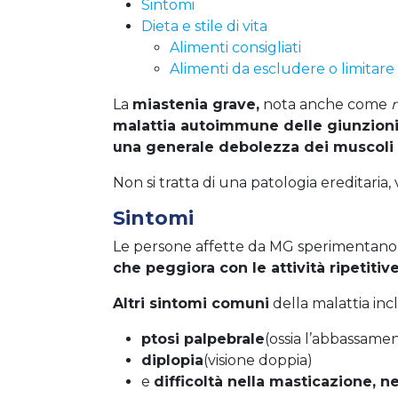
Sintomi
Dieta e stile di vita
Alimenti consigliati
Alimenti da escludere o limitare
La
miastenia grave
,
nota anche come
m
malattia autoimmune delle giunzion
una generale debolezza dei muscoli 
Non si tratta di una patologia ereditaria, 
Sintomi
Le persone affette da MG sperimentano
che peggiora con le attività ripetitive,
Altri sintomi comuni
della malattia in
ptosi palpebrale
(ossia l’abbassame
diplopia
(visione doppia)
e
difficoltà nella masticazione, n