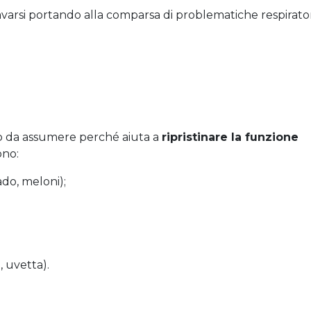
avarsi portando alla comparsa di problematiche respirator
io da assumere perché aiuta a
ripristinare la funzione
no:
do, meloni);
 uvetta).