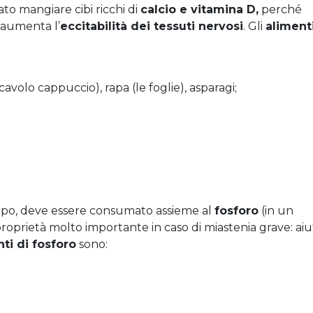
ato mangiare cibi ricchi di
calcio e vitamina D,
perché
aumenta l’
eccitabilità dei tessuti nervosi
. Gli
aliment
, cavolo cappuccio), rapa (le foglie), asparagi;
 corpo, deve essere consumato assieme al
fosforo
(in un
 proprietà molto importante in caso di miastenia grave: aiu
nti di fosforo
sono: