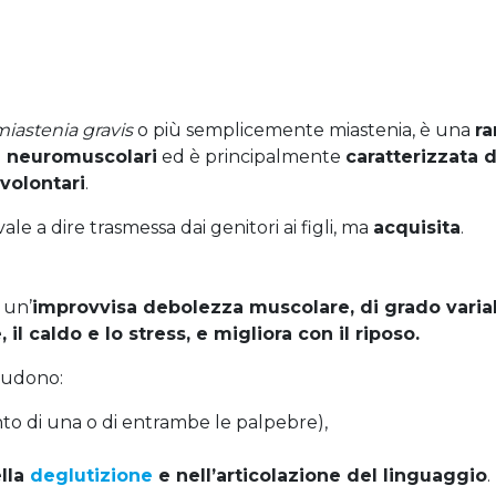
iastenia gravis
o più semplicemente miastenia, è una
ra
i neuromuscolari
ed è principalmente
caratterizzata 
volontari
.
vale a dire trasmessa dai genitori ai figli, ma
acquisita
.
 un’
improvvisa debolezza muscolare
, di grado varia
 il caldo e lo stress, e migliora con il riposo
.
cludono:
nto di una o di entrambe le palpebre),
ella
deglutizione
e nell’articolazione del linguaggio
.