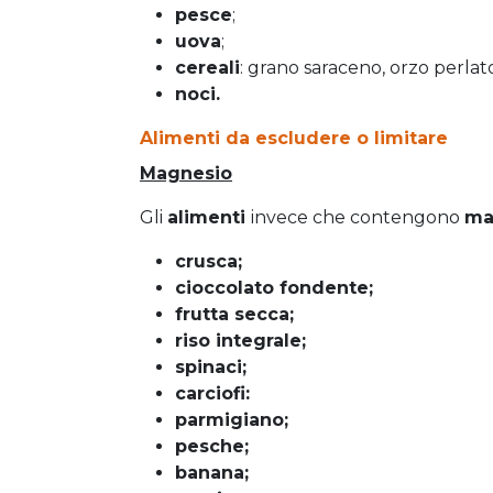
pesce
;
uova
;
cereali
: grano saraceno, orzo perlato
noci.
Alimenti da escludere o limitare
Magnesio
Gli
alimenti
invece che contengono
ma
crusca;
cioccolato fondente;
frutta secca;
riso integrale;
spinaci;
carciofi:
parmigiano;
pesche;
banana;