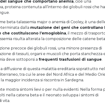
e del sangue che comportano anemia
, cioè una
, proteina contenuta all’interno dei globuli rossi che ha
angue.
me beta-talassemia major o anemia di Cooley, è una dell
eterminata dalla
mutazione dei geni che controllano 
e che costituiscono l’emoglobina
, il mezzo di trasport
ssemia risulta alterata la composizione delle catene beta
ione precoce dei globuli rossi, una minore presenza di
zione di tessuti, organi e muscoli che porta stanchezza 
emia deve sottoporsi a
frequenti trasfusioni di sangue
.
 diffusione di questa malattia ereditaria soprattutto nel
iterraneo, tra cui le aree del Nord Africa e del Medio Ori
 la maggior incidenza si riscontra in Sardegna.
e mostra sintomi lievi o per nulla evidenti. Nella forma 
ti nella catena beta e il neonato sviluppa i sintomi di
 vita.