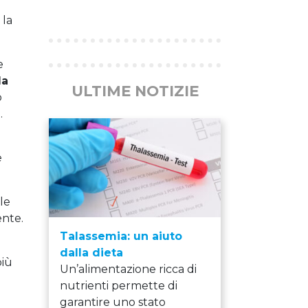
Previous
Next
 la
e
la
ULTIME NOTIZIE
o
.
e
le
ente.
Talassemia: un aiuto
dalla dieta
più
Un’alimentazione ricca di
nutrienti permette di
garantire uno stato