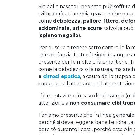
Sin dalla nascita il neonato può soffrire
svilupperà un’anemia grave anche not
come
debolezza, pallore, ittero, defo
addominale, urine scure
; talvolta pu
(
splenomegalia
).
Per riuscire a tenere sotto controllo la m
prima infanzia. Le trasfusioni di sangue 
presente per le molte crisi emolitiche. T
come la debolezza o la nausea, ma anc
e
cirrosi epatica
, a causa della troppa
importante l’attenzione all’alimentazion
L’alimentazione in caso di talassemia (ma
attenzione a
non consumare cibi tropp
Teniamo presente che, in linea generale,
perché si deve leggere bene l’etichetta de
bere tè durante i pasti, perché esso è in 