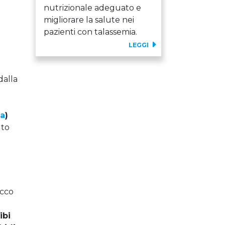
nutrizionale adeguato e
migliorare la salute nei
pazienti con talassemia.
LEGGI
dalla
ca
)
lto
e
Ecco
cibi