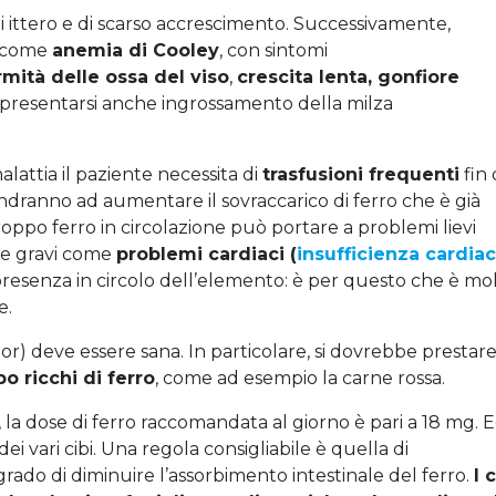
 di ittero e di scarso accrescimento. Successivamente,
a come
anemia di Cooley
, con sintomi
rmità delle ossa del viso
,
crescita lenta, gonfiore
ò presentarsi anche ingrossamento della milza
alattia il paziente necessita di
trasfusioni frequenti
fin 
andranno ad aumentare il sovraccarico di ferro che è già
roppo ferro in circolazione può portare a problemi lievi
he gravi come
problemi cardiaci (
insufficienza cardia
 presenza in circolo dell’elemento: è per questo che è mo
e.
ior) deve essere sana. In particolare, si dovrebbe prestar
o ricchi di ferro
, come ad esempio la carne rossa.
 la dose di ferro raccomandata al giorno è pari a 18 mg. 
i vari cibi. Una regola consigliabile è quella di
grado di diminuire l’assorbimento intestinale del ferro.
I 