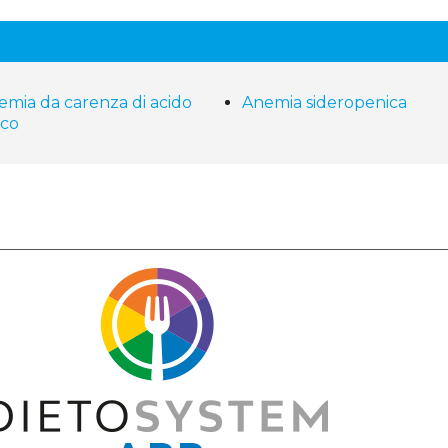
emia da carenza di acido
Anemia sideropenica
ico