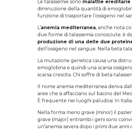
Le talassemie sono
malattie ereditari
diminuzione della quantità di emoglobina
funzione di trasportare l’ossigeno nel s
L’
anemia mediterranea
, anche nota co
due forme di talassemia conosciute; è d
produzione di una delle due protein
dell’ossigeno nel sangue. Nella beta tala
La mutazione genetica causa una distruz
emoglobina e quindi una scarsa ossigena
scarsa crescita. Chi soffre di beta-talass
Il nome anemia mediterranea deriva dalla
aree che si affacciano sul bacino del Med
È frequente nei luoghi paludosi. In Italia
Nella forma meno grave (minor) il pazient
grave (major) entrambi i geni sono coinvol
un’anemia severa dopo i primi due anni di