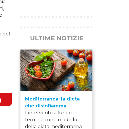
Previous
Next
gia
i,
o.
o del
ULTIME NOTIZIE
Mediterranea: la dieta
che disinfiamma
L’intervento a lungo
termine con il modello
della dieta mediterranea