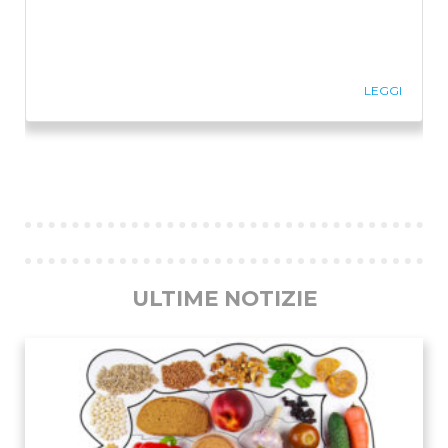
LEGGI
Previous
Ne
ULTIME NOTIZIE