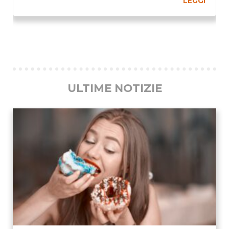
LEGGI
Previous
Ne
ULTIME NOTIZIE