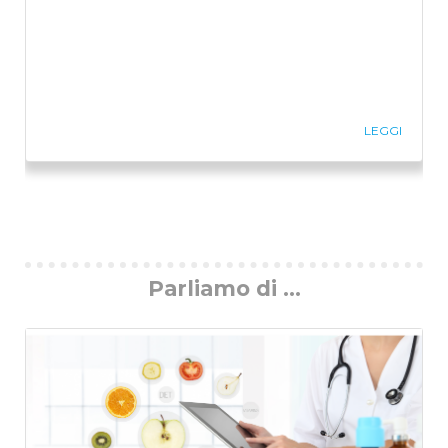
LEGGI
Previous
Ne
Parliamo di ...