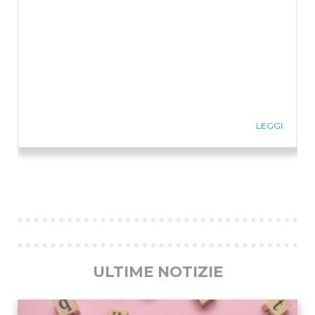
LEGGI
Previous
Ne
ULTIME NOTIZIE