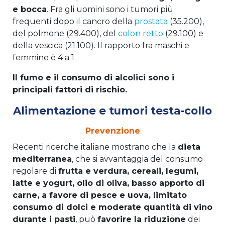
e bocca
. Fra gli uomini sono i tumori più
frequenti dopo il cancro della
prostata
(35.200),
del polmone (29.400), del
colon retto
(29.100) e
della vescica (21.100). Il rapporto fra maschi e
femmine è 4 a 1.
Il fumo e il consumo di alcolici sono i
principali fattori di rischio.
Alimentazione e tumori testa-collo
Prevenzione
Recenti ricerche italiane mostrano che la
dieta
mediterranea
, che si avvantaggia del consumo
regolare di
frutta e verdura, cereali, legumi,
latte e yogurt, olio di oliva, basso apporto di
carne, a favore di pesce e uova, limitato
consumo di dolci e moderate quantità di vino
durante i pasti
, può
favorire la riduzione
dei