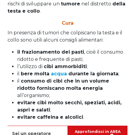
rischi di sviluppare un
tumore
nel distretto
della
testa e collo
.
Cura
In presenza di tumori che colpiscano la testa e il
collo sono utili alcuni consigli alimentari:
il
frazionamento dei pasti
, cioè il consumo
ridotto e frequente di pasti;
l’utilizzo di
cibi ammorbiditi
;
il
bere molta
acqua
durante la giornata
;
il
consumo di cibi che in un volume
ridotto forniscano molta energia
all’organismo;
evitare cibi molto secchi, speziati, acidi,
aspri e salati
;
evitare caffeina e alcolici
.
Approfondisci in AREA
Sei un operatore