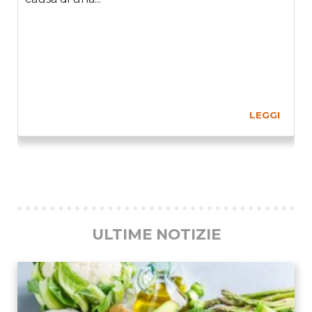
LEGGI
Previous
Ne
ULTIME NOTIZIE