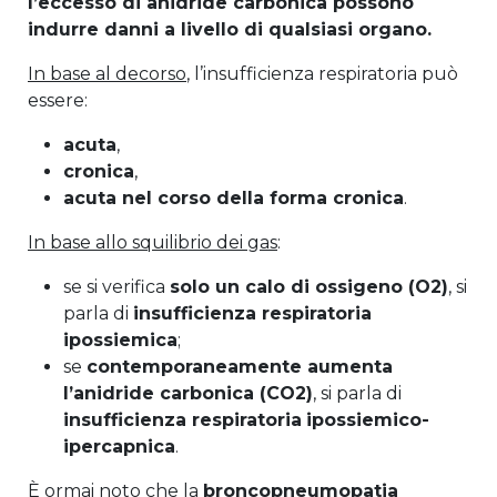
l’eccesso di anidride carbonica possono
indurre danni a livello di qualsiasi organo.
In base al decorso
, l’insufficienza respiratoria può
essere:
acuta
,
cronica
,
acuta nel corso della forma cronica
.
In base allo squilibrio dei gas
:
se si verifica
solo un calo di ossigeno (O2)
, si
parla di
insufficienza respiratoria
ipossiemica
;
se
contemporaneamente aumenta
l’anidride carbonica (CO2)
, si parla di
insufficienza respiratoria
ipossiemico-
ipercapnica
.
È ormai noto che la
broncopneumopatia