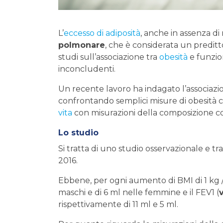
L’
eccesso di adiposità
, anche in assenza di
polmonare
, che è considerata un preditto
studi sull’associazione tra
obesità
e funzio
inconcludenti.
Un recente lavoro ha indagato l’associazi
confrontando semplici misure di obesità c
vita
con misurazioni della composizione co
Lo studio
Si tratta di uno studio osservazionale e tr
2016.
Ebbene, per ogni aumento di BMI di 1 kg 
maschi e di 6 ml nelle femmine e il FEV1 (
rispettivamente di 11 ml e 5 ml.