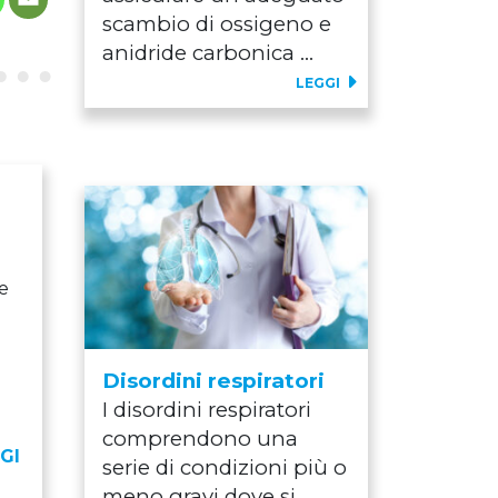
scambio di ossigeno e
anidride carbonica ...
LEGGI
e
Disordini respiratori
I disordini respiratori
comprendono una
GI
serie di condizioni più o
meno gravi dove si