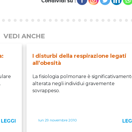
Condividi su :
VEDI ANCHE
a:
I disturbi della respirazione legati
all’obesità
ulare
La fisiologia polmonare è significativament
.
alterata negli individui gravemente
sovrappeso.
lun 29 novembre 2010
LEGGI
LEG