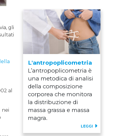
ia, gli
ultati
ella
L'antropoplicometria
L’antropoplicometria è
una metodica di analisi
della composizione
002 al
corporea che monitora
la distribuzione di
massa grassa e massa
l nei
o
magra.
LEGGI