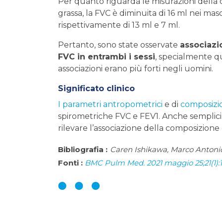
Per quanto riguarda le misurazioni della
grassa, la FVC è diminuita di 16 ml nei mas
rispettivamente di 13 ml e 7 ml.
Pertanto, sono state osservate
associazi
FVC in entrambi i sessi
, specialmente qu
associazioni erano più forti negli uomini.
Significato clinico
I parametri antropometrici
e di
composizi
spirometriche FVC e FEV1. Anche semplici 
rilevare l’associazione della composizion
Bibliografia :
Caren Ishikawa, Marco Antonio B
Fonti :
BMC Pulm Med. 2021 maggio 25;21(1):178