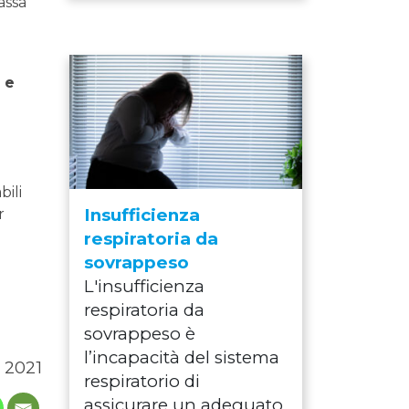
assa
 e
bili
Insufficienza
r
respiratoria da
sovrappeso
L'insufficienza
respiratoria da
sovrappeso è
l’incapacità del sistema
 2021
respiratorio di
assicurare un adeguato