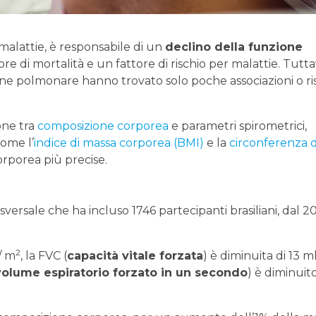
 malattie, è responsabile di un
declino della funzione
re di mortalità e un fattore di rischio per malattie. Tuttav
ne polmonare hanno trovato solo poche associazioni o ris
one tra
composizione corporea
e parametri spirometrici,
ome l’
indice di massa corporea (BMI)
e la
circonferenza d
rporea più precise.
asversale che ha incluso 1746 partecipanti brasiliani, dal 2
2
/ m
, la FVC (
capacità vitale forzata
) è diminuita di 13 m
volume espiratorio forzato in un secondo
) è diminuit