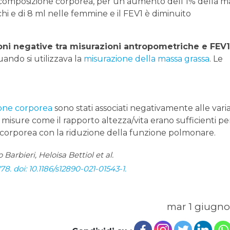
 composizione corporea, per un aumento dell’1% della m
chi e di 8 ml nelle femmine e il FEV1 è diminuito
oni negative tra misurazioni antropometriche e FEV1
ando si utilizzava la
misurazione della massa grassa
. Le
one corporea
sono stati associati negativamente alle varia
misure come il rapporto altezza/vita erano sufficienti pe
e corporea con la riduzione della funzione polmonare.
arbieri, Heloisa Bettiol et al.
. doi: 10.1186/s12890-021-01543-1.
mar 1 giugno