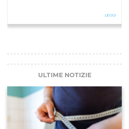
LEGGI
Previous
Ne
ULTIME NOTIZIE