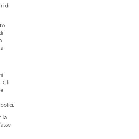
ri di
sto
di
a
ta
ni
 Gli
 e
olici.
 la
’asse