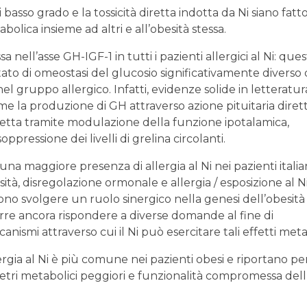
basso grado e la tossicità diretta indotta da Ni siano fatto
olica insieme ad altri e all’obesità stessa.
nell’asse GH-IGF-1 in tutti i pazienti allergici al Ni: que
ato di omeostasi del glucosio significativamente diverso 
el gruppo allergico. Infatti, evidenze solide in letteratur
me la produzione di GH attraverso azione pituitaria diret
indiretta tramite modulazione della funzione ipotalamica,
soppressione dei livelli di grelina circolanti.
na maggiore presenza di allergia al Ni nei pazienti italia
tà, disregolazione ormonale e allergia / esposizione al Ni.
sono svolgere un ruolo sinergico nella genesi dell’obesità
re ancora rispondere a diverse domande al fine di
smi attraverso cui il Ni può esercitare tali effetti metab
ergia al Ni è più comune nei pazienti obesi e riportano per
etri metabolici peggiori e funzionalità compromessa dell