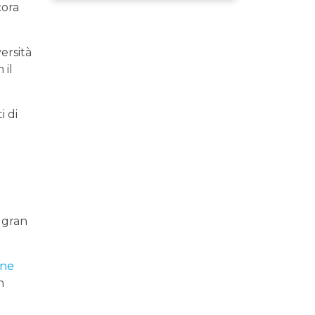
cora
ersità
 il
i di
i gran
one
n