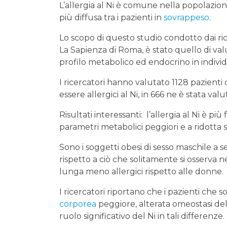
L’allergia al Ni è comune nella popolazion
più diffusa tra i pazienti in
sovrappeso
.
Lo scopo di questo studio condotto dai r
La Sapienza di Roma, è stato quello di valut
profilo metabolico ed endocrino in individ
I ricercatori hanno valutato 1128 pazienti c
essere allergici al Ni, in 666 ne è stata va
Risultati interessanti: l’allergia al Ni è p
parametri metabolici peggiori e a ridotta 
Sono i soggetti obesi di sesso maschile a se
rispetto a ciò che solitamente si osserva 
lunga meno allergici rispetto alle donne.
I ricercatori riportano che i pazienti che 
corporea
peggiore, alterata omeostasi de
ruolo significativo del Ni in tali differenze.