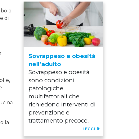
ibo o
e di
e
Sovrappeso e obesità
nell’adulto
Sovrappeso e obesità
sono condizioni
olle,
e
patologiche
multifattoriali che
cucina
richiedono interventi di
prevenzione e
trattamento precoce.
o la
LEGGI