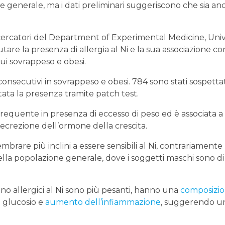
e generale, ma i dati preliminari suggeriscono che sia an
icercatori del Department of Experimental Medicine, Univ
are la presenza di allergia al Ni e la sua associazione con
ui sovrappeso e obesi.
onsecutivi in ​​sovrappeso e obesi. 784 sono stati sospettat
lutata la presenza tramite patch test.
iù frequente in presenza di eccesso di peso ed è associata a
secrezione dell’ormone della crescita.
mbrare più inclini a essere sensibili al Ni, contrariamente
nella popolazione generale, dove i soggetti maschi sono d
sono allergici al Ni sono più pesanti, hanno una
composizi
l glucosio e
aumento dell’infiammazione
, suggerendo u