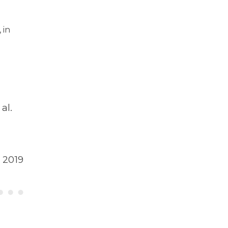
 in
al.
o 2019