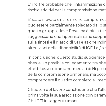
E’ inoltre probabile che l’infiammazione di 
rischio additivi per la compromissione metab
E’ stata rilevata una funzione compromessa 
può essere parzialmente spiegato dallo st
questo gruppo, dove l’insulina è più alta n
suggeriscono che l’iperinsulinismo soppri
sulla sintesi e il rilascio di GH e azione 
alterazioni della disponibilità di IGF-I e / o 
In conclusione, questo studio suggerisce u
obesi e un possibile collegamento tra obesi
effetti tossici e immuno-mediati di Ni pos
della compromissione ormonale, ma occor
comprendere il quadro completo e i meccani
Gli autori del lavoro concludono che l’all
prima volta la sua associazione con param
GH-IGF1 in soggetti umani.