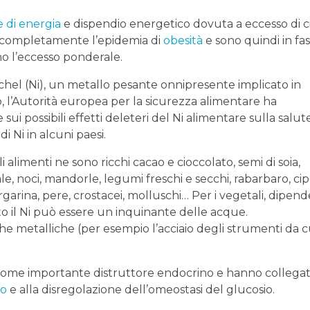
 di energia
e dispendio energetico dovuta a eccesso di c
completamente l’epidemia di
obesità
e sono quindi in fas
no l’eccesso ponderale.
 nichel (Ni), un metallo pesante onnipresente implicato in
ò, l’Autorità europea per la sicurezza alimentare ha
i possibili effetti deleteri del Ni alimentare sulla salut
di Ni in alcuni paesi.
 alimenti ne sono ricchi cacao e cioccolato, semi di soia,
rale, noci, mandorle, legumi freschi e secchi, rabarbaro, cip
rgarina, pere, crostacei, molluschi… Per i vegetali, dipend
to il Ni può essere un inquinante delle acque.
e metalliche (per esempio l’acciaio degli strumenti da 
 come importante distruttore endocrino e hanno collegat
co
e alla disregolazione dell’omeostasi del glucosio.