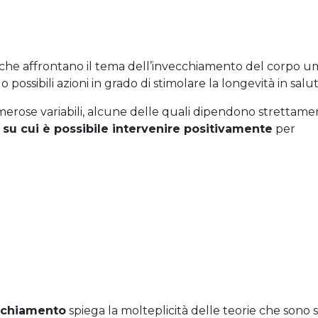
iche affrontano il tema dell’invecchiamento del corpo u
ossibili azioni in grado di stimolare la longevità in salut
erose variabili, alcune delle quali dipendono strettame
i su cui è possibile intervenire positivamente
per
cchiamento
spiega la molteplicità delle teorie che sono 