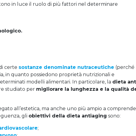
ono in luce il ruolo di più fattori nel determinare
ologico.
 di certe
sostanze denominate nutraceutiche
(perché 
ia, in quanto possiedono proprietà nutrizionali e
terminati modelli alimentari. In particolare, la
dieta ant
re studiato per
migliorare la lunghezza e la qualità de
 legato all’estetica, ma anche uno più ampio a comprend
seguenza, gli
obiettivi della dieta antiaging
sono:
ardiovascolare
;
ervoso
;