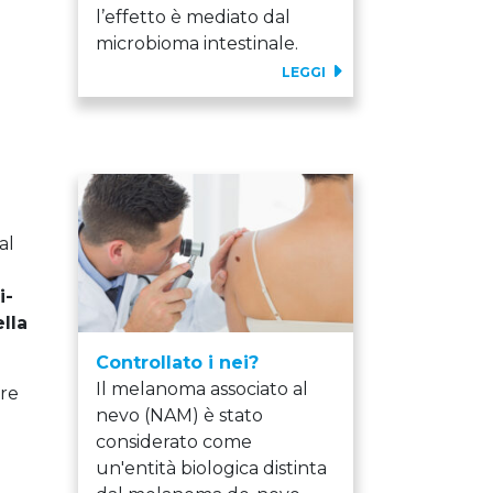
l’effetto è mediato dal
microbioma intestinale.
LEGGI
al
i-
lla
Controllato i nei?
Il melanoma associato al
ere
nevo (NAM) è stato
considerato come
un'entità biologica distinta