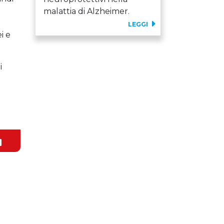
malattia di Alzheimer.
a
LEGGI
i e
i