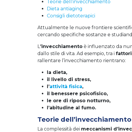
Teorie dell’invecchiamento
Dieta antiaging
Consigli dietoterapici
Attualmente le nuove frontiere scientif
cercando specifiche sostanze e studiando p
L
’invecchiamento
è influenzato da num
dallo stile di vita. Ad esempio, tra i
fattor
rallentare l’invecchiamento rientrano:
la dieta,
il livello di stress,
l’
attività fisica
,
il benessere psicofisico,
le ore di riposo notturno,
l’abitudine al fumo.
Teorie dell’invecchiamento
La complessità dei
meccanismi d’inve