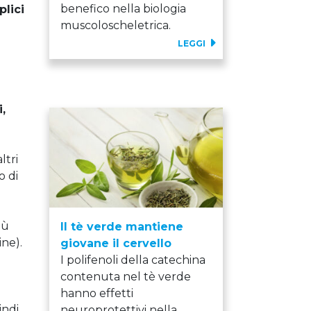
benefico nella biologia
plici
muscoloscheletrica.
LEGGI
,
altri
o di
iù
Il tè verde mantiene
ine).
giovane il cervello
I polifenoli della catechina
contenuta nel tè verde
hanno effetti
indi
neuroprotettivi nella