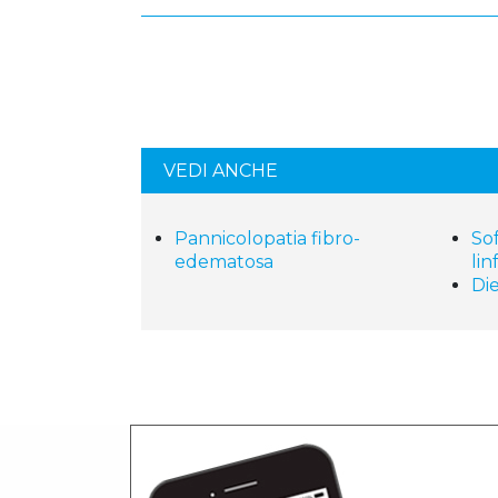
VEDI ANCHE
Pannicolopatia fibro-
So
edematosa
lin
Die