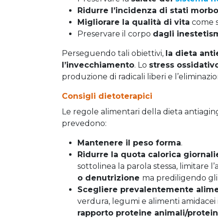
Ridurre l’incidenza di stati morbo
Migliorare la qualità di vita
come st
Preservare il corpo
dagli inestetis
Perseguendo tali obiettivi,
la dieta ant
l’invecchiamento
. Lo
stress ossidati
produzione di radicali liberi e l’eliminazio
Consigli dietoterapici
Le regole alimentari della dieta antiagi
prevedono:
Mantenere il peso forma
.
Ridurre la quota calorica
giornali
sottolinea la parola stessa, limitare l
o denutrizione
ma prediligendo gli 
Scegliere
prevalentemente
alime
verdura, legumi e alimenti amidacei 
rapporto proteine animali/protein