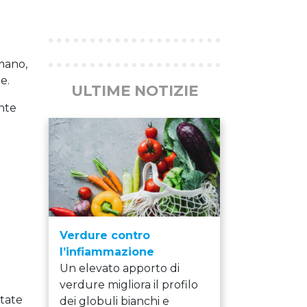
Previous
Next
mano,
e.
ULTIME NOTIZIE
nte
Verdure contro
l’infiammazione
Un elevato apporto di
verdure migliora il profilo
state
dei globuli bianchi e