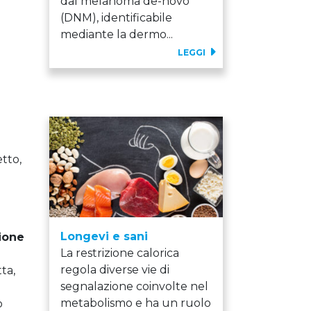
dal melanoma de-novo
(DNM), identificabile
mediante la dermo...
LEGGI
tto,
Longevi e sani
ione
La restrizione calorica
regola diverse vie di
ta,
segnalazione coinvolte nel
metabolismo e ha un ruolo
o