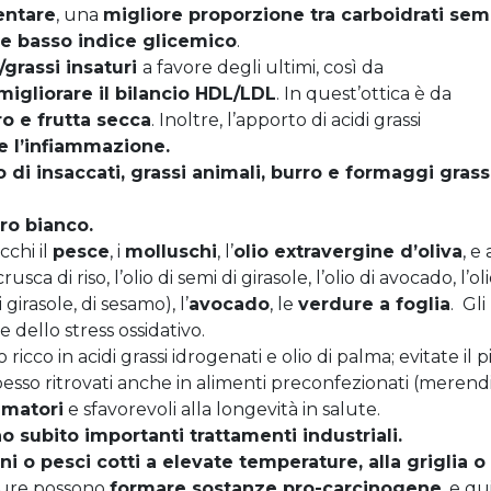
entare
, una
migliore
proporzione
tra
carboidrati sem
 e basso indice glicemico
.
i/grassi insaturi
a favore degli ultimi, così da
migliorare il bilancio HDL/LDL
. In quest’ottica è da
o e frutta secca
. Inoltre, l’apporto di acidi grassi
e l’infiammazione.
o di
insaccati, grassi animali, burro e formaggi grassi
ro bianco
.
cchi il
pesce
, i
molluschi
, l’
olio extravergine d’oliva
, e 
rusca di riso, l’olio di semi di girasole, l’olio di avocado, l’oli
girasole, di sesamo), l’
avocado
, le
verdure a foglia
. Gli
 dello stress ossidativo.
o ricco in acidi grassi idrogenati e olio di palma; evitate il p
 spesso ritrovati anche in alimenti preconfezionati (merend
mmatori
e sfavorevoli alla longevità in salute.
o subito importanti trattamenti industriali.
ni o pesci cotti a elevate temperature, alla griglia o
ture possono
formare sostanze pro-carcinogene
, e qu