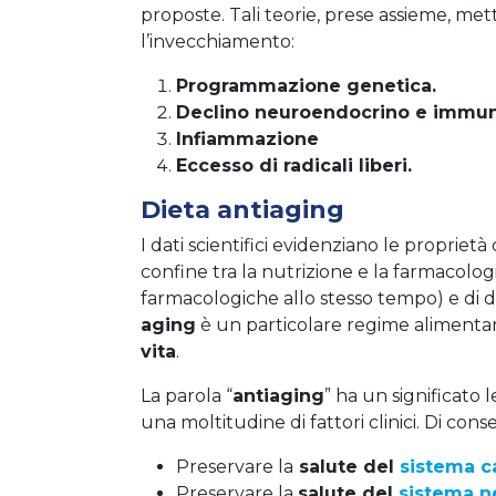
proposte. Tali teorie, prese assieme, mett
l’invecchiamento:
Programmazione genetica.
Declino neuroendocrino e immun
Infiammazione
Eccesso di radicali liberi.
Dieta antiaging
I dati scientifici evidenziano le proprietà
confine tra la nutrizione e la farmacolog
farmacologiche allo stesso tempo) e di de
aging
è un particolare regime alimenta
vita
.
La parola “
antiaging
” ha un significato
una moltitudine di fattori clinici. Di con
Preservare la
salute del
sistema c
Preservare la
salute del
sistema n