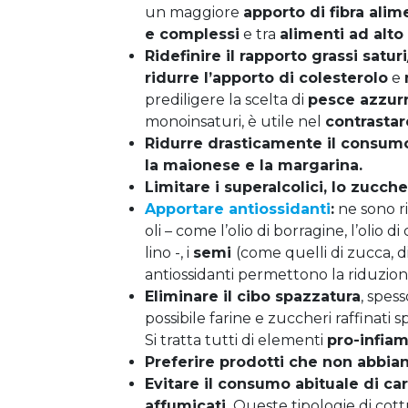
un maggiore
apporto di fibra
alim
e complessi
e tra
alimenti ad alto
Ridefinire il rapporto grassi satur
ridurre
l’apporto di
colesterolo
e
prediligere la scelta di
pesce azzurr
monoinsaturi, è utile nel
contrastar
Ridurre
drasticamente il consum
la
maionese
e la
margarina
.
Limitare i
superalcolici
,
lo zucche
Apportare antiossidanti
:
ne sono ri
oli – come l’olio di borragine, l’olio di c
lino -, i
semi
(come quelli di zucca, di 
antiossidanti permettono la riduzione
Eliminare il cibo spazzatura
, spess
possibile farine e zuccheri raffinati
Si tratta tutti di elementi
pro-infia
Preferire prodotti che non abbian
Evitare il consumo abituale di car
affumicati.
Queste tipologie di cot