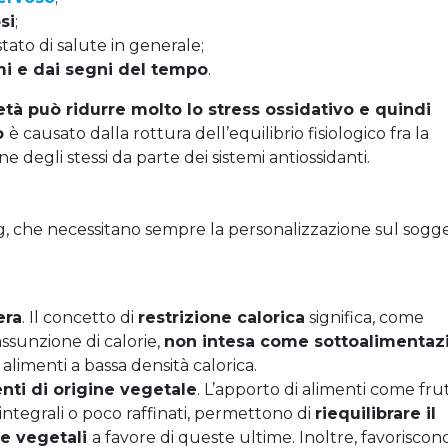
si
;
ato di salute in generale;
mi e dai segni del tempo
.
ietà può ridurre molto lo stress ossidativo e quindi
vo
è causato dalla rottura dell’equilibrio fisiologico fra la
ne degli stessi da parte dei sistemi antiossidanti.
ng, che necessitano sempre la personalizzazione sul sogge
era
. Il concetto di
restrizione calorica
significa, come
’assunzione di calorie,
non intesa come
sottoalimentaz
alimenti a bassa densità calorica.
nti di origine vegetale
. L’apporto di alimenti come frut
integrali o poco raffinati, permettono di
riequilibrare il
e vegetali
a favore di queste ultime. Inoltre, favoriscon