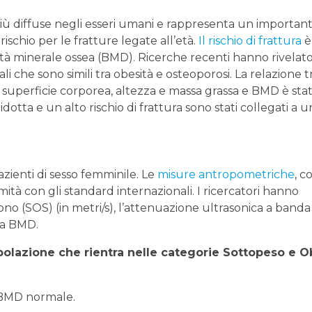
iù diffuse negli esseri umani e rappresenta un importan
ischio per le fratture legate all’età.
Il rischio di frattura
è
ità minerale ossea (BMD). Ricerche recenti hanno rivelat
li che sono simili tra obesità e osteoporosi. La relazione t
, superficie corporea, altezza e massa grassa e BMD è sta
dotta e un alto rischio di frattura sono stati collegati a u
zienti di sesso femminile. Le
misure antropometriche
, 
ità con gli standard internazionali. I ricercatori hanno
ono (SOS) (in metri/s), l’attenuazione ultrasonica a banda
 la BMD.
opolazione che rientra nelle categorie Sottopeso e 
e BMD normale.