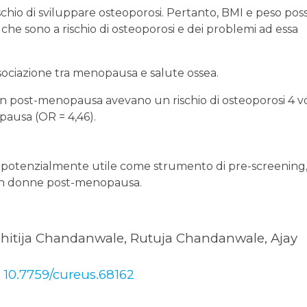
schio di sviluppare osteoporosi. Pertanto, BMI e peso po
o che sono a rischio di osteoporosi e dei problemi ad essa
sociazione tra menopausa e salute ossea.
in post-menopausa avevano un rischio di osteoporosi 4 v
pausa (OR = 4,46).
potenzialmente utile come strumento di pre-screening
o in donne post-menopausa.
itija Chandanwale, Rutuja Chandanwale, Ajay
: 10.7759/cureus.68162