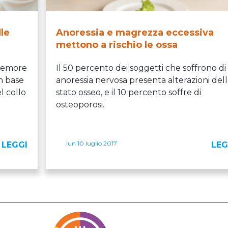
lle
Anoressia e magrezza eccessiva
mettono a rischio le ossa
 femore
Il 50 percento dei soggetti che soffrono di
in base
anoressia nervosa presenta alterazioni del
l collo
stato osseo, e il 10 percento soffre di
osteoporosi.
lun 10 luglio 2017
LEGGI
LEG