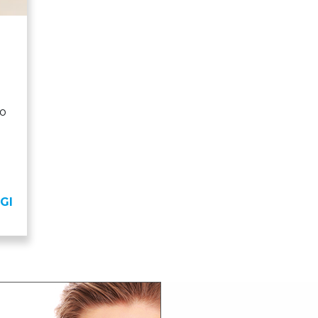
lo
GI