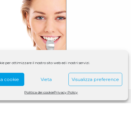
e per ottimizzare il nostro sito web ed i nostri servizi.
a cookie
Vieta
Visualizza preference
Politica dei cookie
Privacy Policy
S Medigroup S.r.l. a socio unico | CF/P.IVA 07979550154