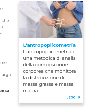
te
o che
ra
ta
n
L'antropoplicometria
L’antropoplicometria è
una metodica di analisi
come
della composizione
corporea che monitora
 larga
la distribuzione di
massa grassa e massa
magra.
Obesa
LEGGI