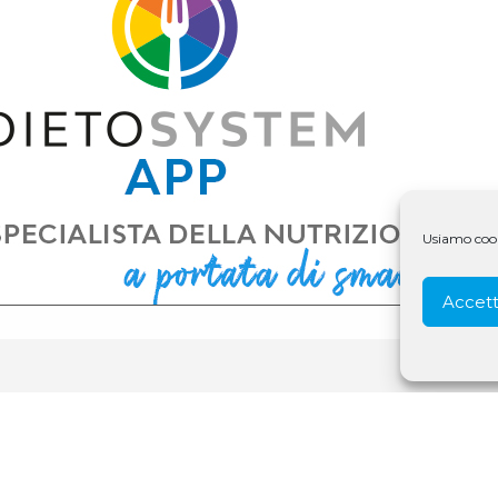
Usiamo cooki
Accett
© 1979 - 2025 D