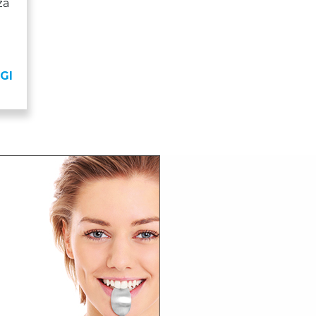
za
GI