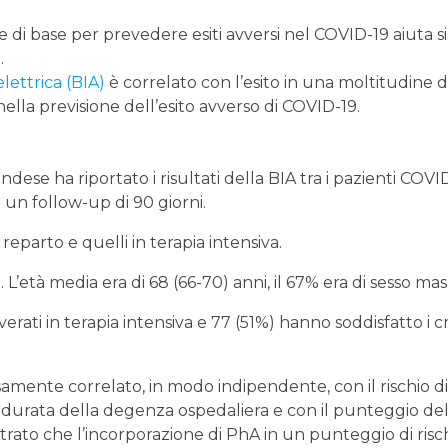
 di base per prevedere esiti avversi nel COVID-19 aiuta sia
.
lettrica (BIA)
è correlato con l’esito in una moltitudine d
ella previsione dell’esito avverso di COVID-19.
ese ha riportato i risultati della BIA tra i pazienti COVI
 un follow-up di 90 giorni.
i reparto e quelli in terapia intensiva.
L’età media era di 68 (66-70) anni, il 67% era di sesso mas
rati in terapia intensiva e 77 (51%) hanno soddisfatto i cr
amente correlato, in modo indipendente, con il rischio di
, durata della degenza ospedaliera e con il punteggio de
rato che l’incorporazione di PhA in un punteggio di risc