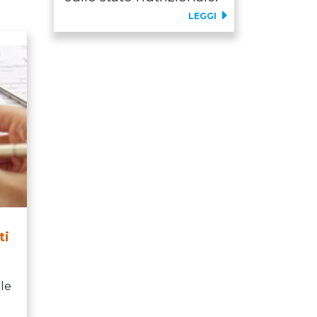
LEGGI
ti
le