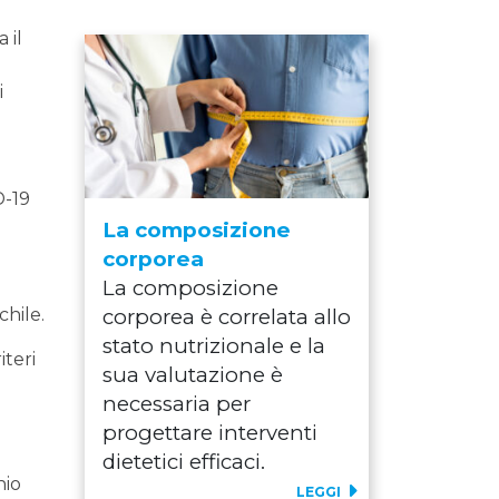
 il
i
D-19
La composizione
corporea
La composizione
chile.
corporea è correlata allo
stato nutrizionale e la
iteri
sua valutazione è
necessaria per
progettare interventi
l
dietetici efficaci.
hio
LEGGI