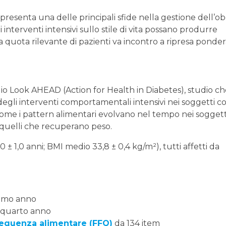
resenta una delle principali sfide nella gestione dell’ob
 interventi intensivi sullo stile di vita possano produrre
una quota rilevante di pazienti va incontro a ripresa ponde
tudio Look AHEAD (Action for Health in Diabetes), studio c
 degli interventi comportamentali intensivi nei soggetti c
su come i pattern alimentari evolvano nel tempo nei sogget
 quelli che recuperano peso.
 ± 1,0 anni; BMI medio 33,8 ± 0,4 kg/m²), tutti affetti da
rimo anno
 quarto anno
requenza alimentare (FFQ)
da 134 item