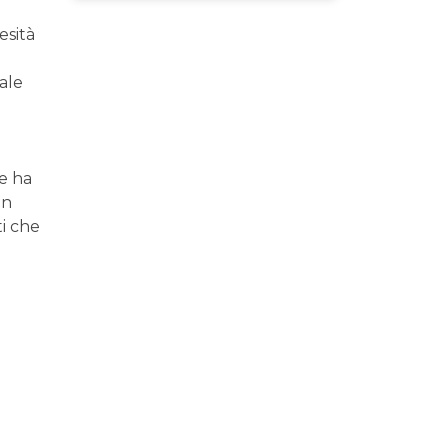
esità
rale
he ha
on
ti che