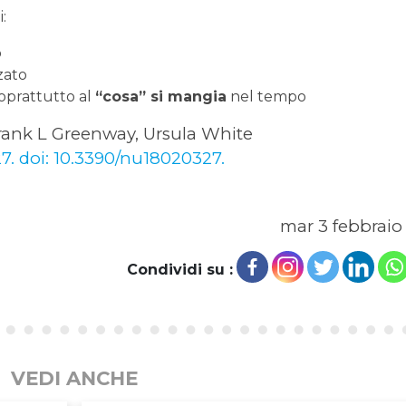
i:
o
zato
oprattutto al
“cosa” si mangia
nel tempo
rank L Greenway, Ursula White
27. doi: 10.3390/nu18020327.
mar 3 febbraio
Condividi su :
VEDI ANCHE