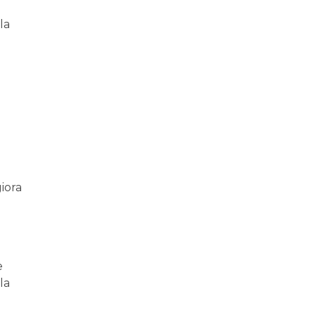
la
iora
e
la