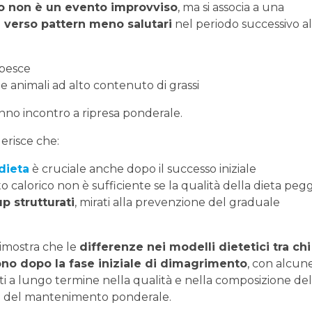
o non è un evento improvviso
, ma si associa a una
i verso pattern meno salutari
nel periodo successivo al
 pesce
ne animali ad alto contenuto di grassi
nno incontro a ripresa ponderale.
gerisce che:
dieta
è cruciale anche dopo il successo iniziale
calorico non è sufficiente se la qualità della dieta pegg
up strutturati
, mirati alla prevenzione del graduale
imostra che le
differenze nei modelli dietetici tra chi
o dopo la fase iniziale di dimagrimento
, con alcun
i a lungo termine nella qualità e nella composizione del
o del mantenimento ponderale.