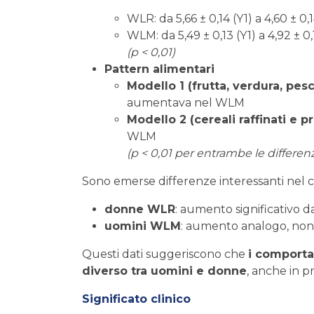
WLR: da 5,66 ± 0,14 (Y1) a 4,60 ± 0,1
WLM: da 5,49 ± 0,13 (Y1) a 4,92 ± 0,
(p < 0,01)
Pattern alimentari
Modello 1 (frutta, verdura, pes
aumentava nel WLM
Modello 2 (cereali raffinati e p
WLM
(p < 0,01 per entrambe le differen
Sono emerse differenze interessanti nel c
donne WLR
: aumento significativo da
uomini WLM
: aumento analogo, non
Questi dati suggeriscono che
i comporta
diverso tra uomini e donne
, anche in pr
Significato clinico