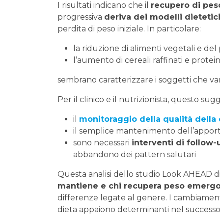
I risultati indicano che il
recupero di pes
progressiva
deriva dei modelli dietetic
perdita di peso iniziale. In particolare:
la riduzione di alimenti vegetali e del
l’aumento di cereali raffinati e protei
sembrano caratterizzare i soggetti che va
Per il clinico e il nutrizionista, questo sug
il
monitoraggio della qualità della 
il semplice mantenimento dell’apporto 
sono necessari
interventi di follow-
abbandono dei pattern salutari
Questa analisi dello studio Look AHEAD d
mantiene e chi recupera peso emergon
differenze legate al genere. I cambiament
dieta appaiono determinanti nel success