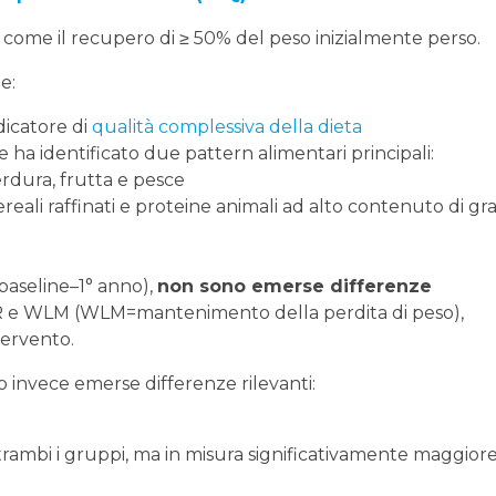
a come il recupero di ≥ 50% del peso inizialmente perso.
e:
icatore di
qualità complessiva della dieta
e ha identificato due pattern alimentari principali:
rdura, frutta e pesce
reali raffinati e proteine animali ad alto contenuto di gra
(baseline–1° anno),
non sono emerse differenze
WLR e WLM (WLM=mantenimento della perdita di peso),
ntervento.
o invece emerse differenze rilevanti:
rambi i gruppi, ma in misura significativamente maggiore