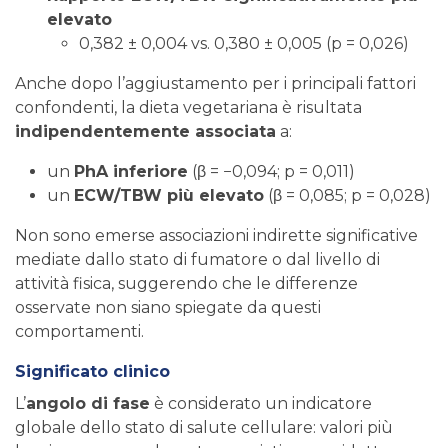
elevato
0,382 ± 0,004 vs. 0,380 ± 0,005 (p = 0,026)
Anche dopo l’aggiustamento per i principali fattori
confondenti, la dieta vegetariana è risultata
indipendentemente associata
a:
un
PhA inferiore
(β = −0,094; p = 0,011)
un
ECW/TBW più elevato
(β = 0,085; p = 0,028)
Non sono emerse associazioni indirette significative
mediate dallo stato di fumatore o dal livello di
attività fisica, suggerendo che le differenze
osservate non siano spiegate da questi
comportamenti.
Significato clinico
L’
angolo di fase
è considerato un indicatore
globale dello stato di salute cellulare: valori più