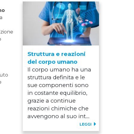
no
ca
azione
o
Struttura e reazioni
del corpo umano
Il corpo umano ha una
nuto
struttura definita e le
e
sue componenti sono
in costante equilibrio,
grazie a continue
reazioni chimiche che
avvengono al suo int...
LEGGI