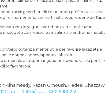
ito
, probabilmente mediato dalla risposta insulinica e da
fame.
ornendo acidi grassi benefici e un buon profilo nutrizional
ugli ormoni enterici coinvolti nella soppressione dell’app
osservata con lo yogurt potrebbe avere implicazioni
in soggetti con resistenza insulinica o sindrome metabo
oteico potenzialmente utile per favorire la sazietà e
o nelle donne con sovrappeso o obesità.
sta ormonale acuta, rimangono un’opzione valida per il l
pidico favorevole.
oon Alhameedy, Razan Omoush, Hadeel Ghazzaw
212. doi: 10.1016/j.obpill.2025.100212