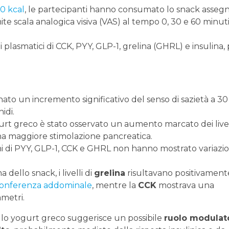
00 kcal
, le partecipanti hanno consumato lo snack assegn
ite scala analogica visiva (VAS) al tempo 0, 30 e 60 minut
lli plasmatici di CCK, PYY, GLP-1, grelina (GHRL) e insulina,
to un incremento significativo del senso di sazietà a 30
idi.
t greco è stato osservato un aumento marcato dei livell
una maggiore stimolazione pancreatica.
i di PYY, GLP-1, CCK e GHRL non hanno mostrato variazio
 dello snack, i livelli di
grelina
risultavano positivament
rconferenza addominale
, mentre la
CCK
mostrava una
ametri.
llo yogurt greco suggerisce un possibile
ruolo modulat