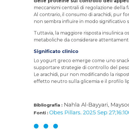
delle proteine sul controllo dell’appet
meccanismi centrali di regolazione della 
Al contrario, il consumo di arachidi, pur f
non sembra influire in modo significativo s
Tuttavia, la maggiore risposta insulinica 
metaboliche da considerare attentamente 
Significato clinico
Lo yogurt greco emerge come uno snack pr
supportare strategie di controllo del pes
Le arachidi, pur non modificando la rispo
effetto neutro sulla glicemia e il profilo li
Nahla Al-Bayyari, Mays
Bibliografia :
Obes Pillars. 2025 Sep 27;16:100
Fonti :