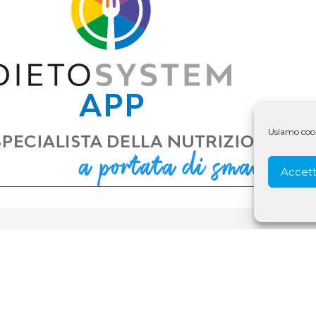
Usiamo cooki
Accett
© 1979 - 2025 D