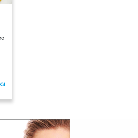
no
GI