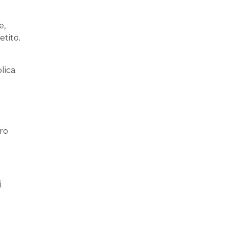
e,
etito.
lica.
oro
i