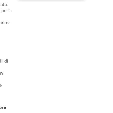
ato.
i post-
 prima
i di
ni
e
ore