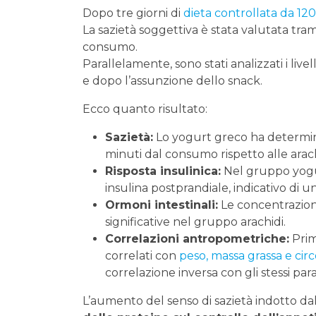
Dopo tre giorni di
dieta controllata da 12
La sazietà soggettiva è stata valutata tram
consumo.
Parallelamente, sono stati analizzati i live
e dopo l’assunzione dello snack.
Ecco quanto risultato:
Sazietà:
Lo yogurt greco ha determina
minuti dal consumo rispetto alle arach
Risposta insulinica:
Nel gruppo yogur
insulina postprandiale, indicativo di 
Ormoni intestinali:
Le concentrazion
significative nel gruppo arachidi.
Correlazioni antropometriche:
Prima
correlati con
peso, massa grassa e ci
correlazione inversa con gli stessi par
L’aumento del senso di sazietà indotto da