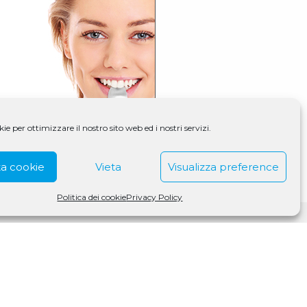
e per ottimizzare il nostro sito web ed i nostri servizi.
a cookie
Vieta
Visualizza preference
Politica dei cookie
Privacy Policy
S Medigroup S.r.l. a socio unico | CF/P.IVA 07979550154