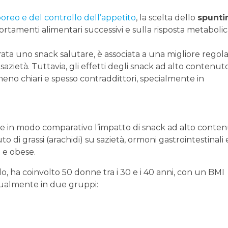
oreo e del controllo dell’appetito
, la scelta dello
spunti
rtamenti alimentari successivi e sulla risposta metaboli
rata uno snack salutare, è associata a una migliore regol
azietà. Tuttavia, gli effetti degli snack ad alto contenut
eno chiari e spesso contraddittori, specialmente in
re in modo comparativo l’impatto di snack ad alto conte
 di grassi (arachidi) su sazietà, ormoni gastrointestinali 
 e obese.
o, ha coinvolto 50 donne tra i 30 e i 40 anni, con un BMI
sualmente in due gruppi: