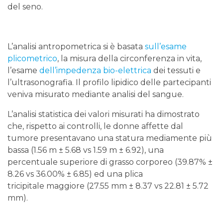
del seno.
L’analisi antropometrica si è basata
sull’esame
plicometrico
, la misura della circonferenza in vita,
l’esame
dell’impedenza bio-elettrica
dei tessuti e
l’ultrasonografia. Il profilo lipidico delle partecipanti
veniva misurato mediante analisi del sangue.
L’analisi statistica dei valori misurati ha dimostrato
che, rispetto ai controlli, le donne affette dal
tumore presentavano una statura mediamente più
bassa (1.56 m ± 5.68 vs 1.59 m ± 6.92), una
percentuale superiore di grasso corporeo (39.87% ±
8.26 vs 36.00% ± 6.85) ed una plica
tricipitale maggiore (27.55 mm ± 8.37 vs 22.81 ± 5.72
mm).