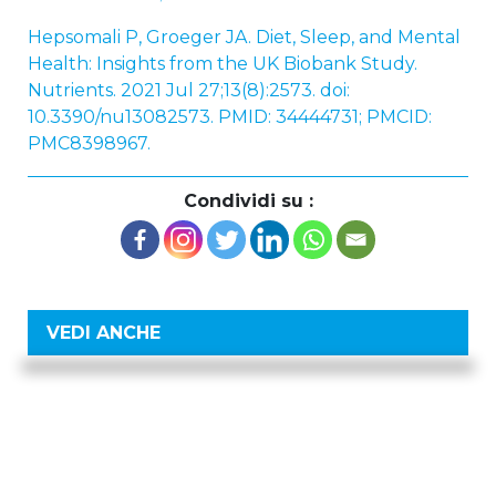
Hepsomali P, Groeger JA. Diet, Sleep, and Mental
Health: Insights from the UK Biobank Study.
Nutrients. 2021 Jul 27;13(8):2573. doi:
10.3390/nu13082573. PMID: 34444731; PMCID:
PMC8398967.
Condividi su :
VEDI ANCHE