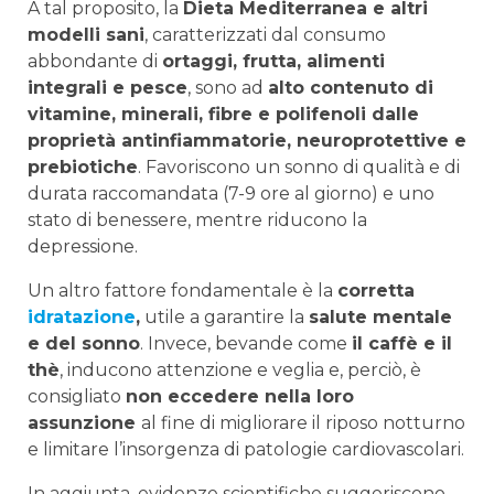
A tal proposito, la
Dieta Mediterranea e altri
modelli sani
, caratterizzati dal consumo
abbondante di
ortaggi, frutta, alimenti
integrali e pesce
, sono ad
alto contenuto di
vitamine, minerali, fibre e polifenoli dalle
proprietà antinfiammatorie, neuroprotettive e
prebiotiche
. Favoriscono un sonno di qualità e di
durata raccomandata (7-9 ore al giorno) e uno
stato di benessere, mentre riducono la
depressione.
Un altro fattore fondamentale è la
corretta
idratazione
,
utile a garantire la
salute mentale
e del sonno
. Invece, bevande come
il caffè e il
thè
, inducono attenzione e veglia e, perciò, è
consigliato
non eccedere nella loro
assunzione
al fine di migliorare il riposo notturno
e limitare l’insorgenza di patologie cardiovascolari.
In aggiunta, evidenze scientifiche suggeriscono