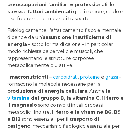
preoccupazioni familiari e professionali
, lo
stress
e
fattori ambientali
quali rumore, caldo e
uso frequente di mezzi di trasporto.
Fisiologicamente, l’affaticamento fisico e mentale
dipende da un’
assunzione insufficiente di
energia
– sotto forma di calorie – in particolar
modo richiesta da cervello e muscoli, che
rappresentano le strutture corporee
metabolicamente più attive.
I
macronutrienti
–
carboidrati
,
proteine
e
grassi
–
forniscono le molecole necessarie per la
produzione di energia cellulare
. Anche
le
vitamine
del gruppo B, la vitamina C, il ferro e
il magnesio
sono coinvolti in tali processi
metabolici. Inoltre,
il ferro e le vitamine B6, B9
e B12
sono essenziali per il
trasporto di
ossigeno
, meccanismo fisiologico essenziale per