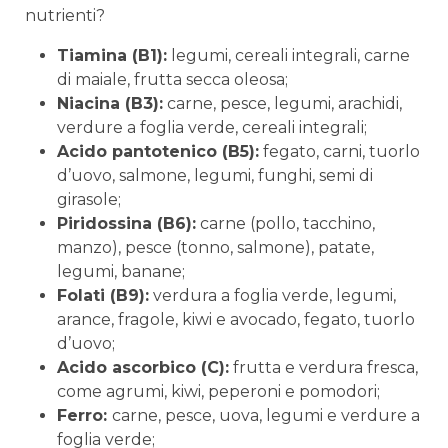
nutrienti?
Tiamina (B1):
legumi, cereali integrali, carne
di maiale, frutta secca oleosa;
Niacina (B3):
carne, pesce, legumi, arachidi,
verdure a foglia verde, cereali integrali;
Acido pantotenico (B5):
fegato, carni, tuorlo
d’uovo, salmone, legumi, funghi, semi di
girasole;
Piridossina (B6):
carne (pollo, tacchino,
manzo), pesce (tonno, salmone), patate,
legumi, banane;
Folati (B9):
verdura a foglia verde, legumi,
arance, fragole, kiwi e avocado, fegato, tuorlo
d’uovo;
Acido ascorbico (C):
frutta e verdura fresca,
come agrumi, kiwi, peperoni e pomodori;
Ferro:
carne, pesce, uova, legumi e verdure a
foglia verde;