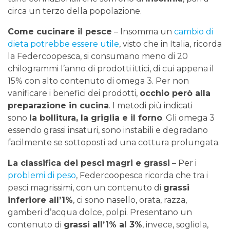
circa un terzo della popolazione.
Come cucinare il pesce
– Insomma un
cambio di
dieta potrebbe essere utile
, visto che in Italia, ricorda
la Federcoopesca, si consumano meno di 20
chilogrammi l’anno di prodotti ittici, di cui appena il
15% con alto contenuto di omega 3. Per non
vanificare i benefici dei prodotti,
occhio però alla
preparazione in cucina
. I metodi più indicati
sono
la bollitura, la griglia e il forno
. Gli omega 3
essendo grassi insaturi, sono instabili e degradano
facilmente se sottoposti ad una cottura prolungata.
La classifica dei pesci magri e grassi
– Per i
problemi di peso
, Federcoopesca ricorda che tra i
pesci magrissimi, con un contenuto di
grassi
inferiore all’1%
, ci sono nasello, orata, razza,
gamberi d’acqua dolce, polpi. Presentano un
contenuto di
grassi all’1% al 3%
, invece, sogliola,