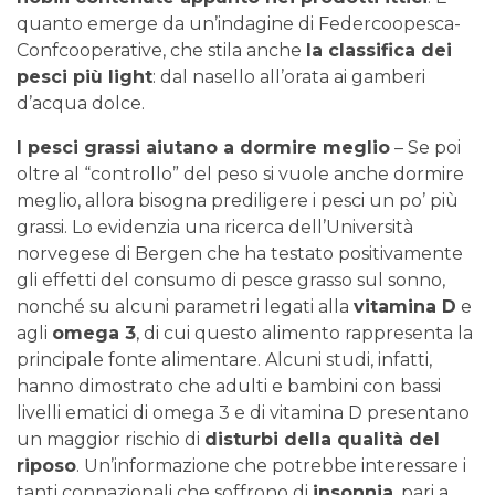
quanto emerge da un’indagine di Federcoopesca-
Confcooperative, che stila anche
la classifica dei
pesci più light
: dal nasello all’orata ai gamberi
d’acqua dolce.
I pesci grassi aiutano a dormire meglio
– Se poi
oltre al “controllo” del peso si vuole anche dormire
meglio, allora bisogna prediligere i pesci un po’ più
grassi. Lo evidenzia una ricerca dell’Università
norvegese di Bergen che ha testato positivamente
gli effetti del consumo di pesce grasso sul sonno,
nonché su alcuni parametri legati alla
vitamina D
e
agli
omega 3
, di cui questo alimento rappresenta la
principale fonte alimentare. Alcuni studi, infatti,
hanno dimostrato che adulti e bambini con bassi
livelli ematici di omega 3 e di vitamina D presentano
un maggior rischio di
disturbi della qualità del
riposo
. Un’informazione che potrebbe interessare i
tanti connazionali che soffrono di
insonnia
, pari a