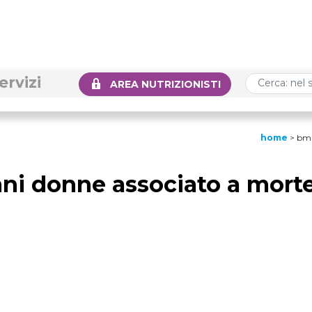
ervizi
AREA NUTRIZIONISTI
home
>
bmi
ani donne associato a mort