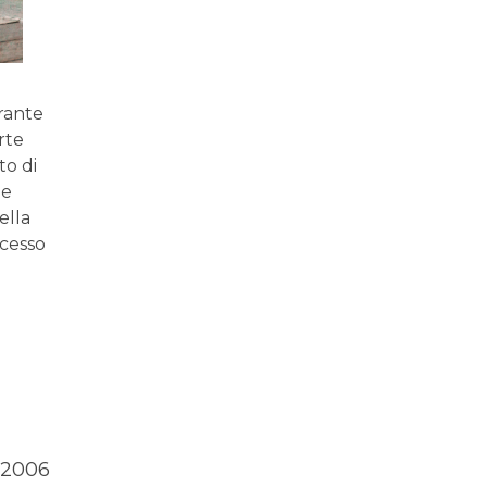
urante
rte
to di
he
ella
ccesso
 2006