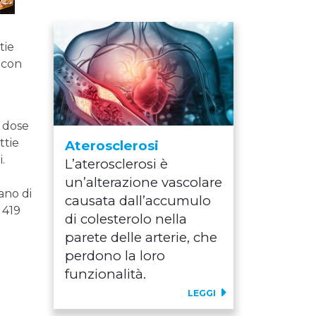
tie
 con
a dose
ttie
Aterosclerosi
.
L’aterosclerosi è
un’alterazione vascolare
ano di
causata dall’accumulo
 419
di colesterolo nella
parete delle arterie, che
i
perdono la loro
funzionalità.
LEGGI