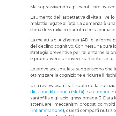
Ma, sopravvivendo agli eventi cardiovascolar
L’aumento dell’aspettativa di vita a live
malattie legate all’età. La demenza è una d
stima di 75 milioni di adulti che si ammale
La malattia di Alzheimer (AD) è la forma 
del declino cognitivo. Con nessuna cura ide
strategie preventive per rallentarne la pr
e promuovere un invecchiamento sano.
Le prove accumulate suggeriscono che la 
ottimizzare la cognizione e ridurre il rischi
Una review esamina il ruolo della nutrizio
dieta mediterranea (MeDi) e ai componenti
xantofilla e gli acidi grassi omega-3. Data 
attenuare i meccanismi proposti coinvolti 
l’infiammazione
), questi composti nutrizi