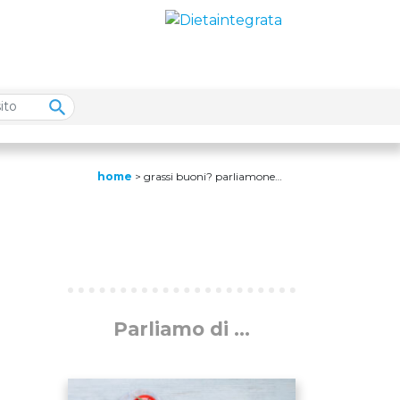
home
>
grassi buoni? parliamone…
Parliamo di ...