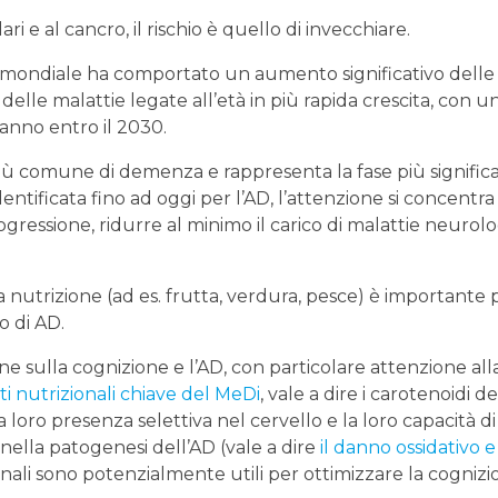
i e al cancro, il rischio è quello di invecchiare.
llo mondiale ha comportato un aumento significativo delle
elle malattie legate all’età in più rapida crescita, con u
ranno entro il 2030.
più comune di demenza e rappresenta la fase più significa
ntificata fino ad oggi per l’AD, l’attenzione si concentra
ogressione, ridurre al minimo il carico di malattie neurol
nutrizione (ad es. frutta, verdura, pesce) è importante 
o di AD.
ne sulla cognizione e l’AD, con particolare attenzione all
 nutrizionali chiave del MeDi
, vale a dire i carotenoidi de
la loro presenza selettiva nel cervello e la loro capacità di
nella patogenesi dell’AD (vale a dire
il danno ossidativo e
onali sono potenzialmente utili per ottimizzare la cognizi