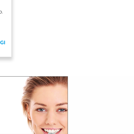
o.
GI