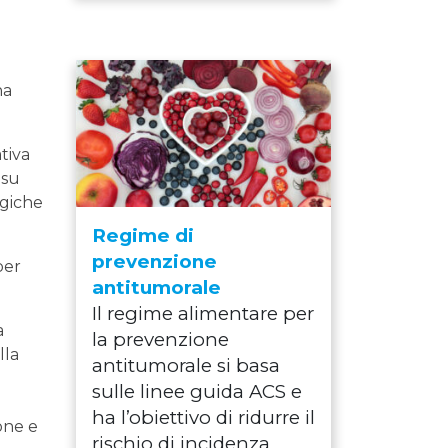
na
tiva
 su
ogiche
Regime di
prevenzione
per
antitumorale
Il regime alimentare per
a
la prevenzione
lla
antitumorale si basa
sulle linee guida ACS e
ha l’obiettivo di ridurre il
one e
rischio di incidenza