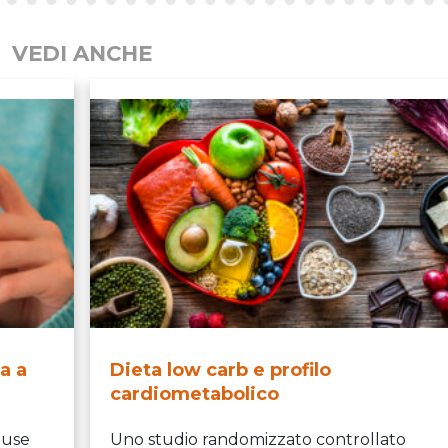
VEDI ANCHE
a a
Dieta low carb e profilo
cardiometabolico
ause
Uno studio randomizzato controllato