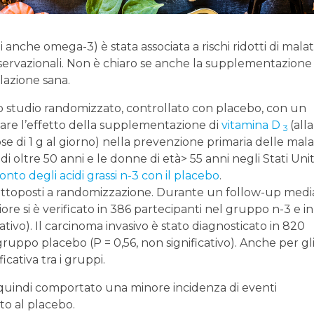
i anche omega-3) è stata associata a rischi ridotti di malat
osservazionali. Non è chiaro se anche la supplementazione
olazione sana.
 studio randomizzato, controllato con placebo, con un
tare l’effetto della supplementazione di
vitamina D
(all
3
ose di 1 g al giorno) nella prevenzione primaria delle mala
di oltre 50 anni e le donne di età> 55 anni negli Stati Uniti
ronto degli acidi grassi n-3 con il placebo
.
i sottoposti a randomizzazione. Durante un follow-up medi
re si è verificato in 386 partecipanti nel gruppo n-3 e in
tivo). Il carcinoma invasivo è stato diagnosticato in 820
ruppo placebo (P = 0,56, non significativo). Anche per gl
cativa tra i gruppi.
a quindi comportato una minore incidenza di eventi
to al placebo.