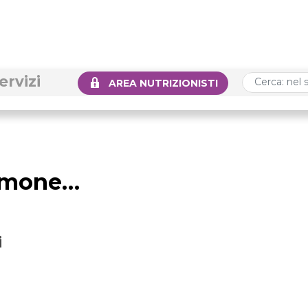
ervizi
AREA NUTRIZIONISTI
iamone…
i