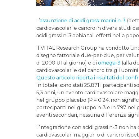
L’
assunzione di acidi grassi marini n-3
(dett
cardiovascolari e cancro in diversi studi 
acidi grassi n-3 abbia tali effetti nella pop
Il VITAL Research Group ha condotto uno
disegno fattoriale due-per-due, per valu
di 2000 UI al giorno) e di
omega-3
(alla d
cardiovascolari e del cancro tra gli uomini 
Questo articolo riporta i risultati del conf
In totale, sono stati 25.871 i partecipant
5,3 anni, un evento cardiovascolare maggio
nel gruppo placebo (P = 0,24, non significa
partecipanti nel gruppo n-3 e in 797 nel g
eventi secondari, nessuna differenza signifi
L’integrazione con acidi grassi n-3 non h
cardiovascolari maggiori o di cancro rispet