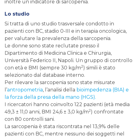
inoltre un indicatore di sarcopenia.
Lo studio
Si tratta di uno studio trasversale condotto in
pazienti con BC, stadio 0-III e in terapia oncologica,
per valutare la prevalenza della sarcopenia.
Le donne sono state reclutate presso il
Dipartimento di Medicina Clinica e Chirurgia,
Università Federico II, Napoli. Un gruppo di controllo
2
con età e BMI (sempre 30 kg/m
) simili è stato
selezionato dal database interno.
Per rilevare la sarcopenia sono state misurate
l’
antropometria
, l’analisi della
bioimpedenza (BIA) e
la forza della presa della mano (HGS).
I ricercatori hanno coinvolto 122 pazienti (età media
2
49,3 ± 11,0 anni, BMI 24,6 ± 3,0 kg/m
) confrontate
con 80 controlli sani.
La sarcopenia è stata riscontrata nel 13,9% delle
pazienti con BC, mentre nessuno dei soggetti nel