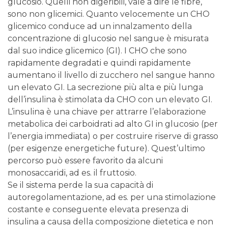
glucosio. Quelli non digeribili, vale a dire le fibre,
sono non glicemici. Quanto velocemente un CHO
glicemico conduce ad un innalzamento della
concentrazione di glucosio nel sangue è misurata
dal suo indice glicemico (GI). I CHO che sono
rapidamente degradati e quindi rapidamente
aumentano il livello di zucchero nel sangue hanno
un elevato GI. La secrezione più alta e più lunga
dell’insulina è stimolata da CHO con un elevato GI.
L’insulina è una chiave per attrarre l’elaborazione
metabolica dei carboidrati ad alto GI in glucosio (per
l’energia immediata) o per costruire riserve di grasso
(per esigenze energetiche future). Quest’ultimo
percorso può essere favorito da alcuni
monosaccaridi, ad es. il fruttosio.
Se il sistema perde la sua capacità di
autoregolamentazione, ad es. per una stimolazione
costante e conseguente elevata presenza di
insulina a causa della composizione dietetica e non