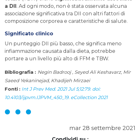
a DII
. Ad ogni modo, non è stata osservata alcuna
associazione significativa tra DII con altri fattori di
composizione corporea e caratteristiche di salute.
Significato clinico
Un punteggio DII più basso, che significa meno
infiammazione causata dalla dieta, potrebbe
portare a un livello più alto di FFM e TBW.
Bibliografia :
Negin Badrooj , Seyed Ali Keshavarz, Mir
Saeed Yekaninejad, Khadijeh Mirzaei
Fonti :
Int J Prev Med. 2021 Jul 5;12:79. doi:
10.4103/ijpvm.IJPVM_450_19. eCollection 2021
mar 28 settembre 2021
Condividi su :