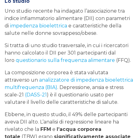
Lo studio
Uno studio recente ha indagato l’associazione tra
indice infiammatorio alimentare (DII) con parametri
di
impedenza bioelettrica
e caratteristiche della
salute nelle donne sovrappeso/obese.
Si tratta di uno studio trasversale, in cui i ricercatori
hanno calcolato il DII per 301 partecipanti dal
loro
questionario sulla frequenza alimentare
(FFQ).
La composizione corporea è stata valutata
attraverso un
analizzatore di impedenza bioelettrica
multifrequenza (BIA)
. Depressione, ansia e stress
scale-21
(DASS-21
) è il questionario usato per
valutare il livello delle caratteristiche di salute.
Ebbene, in questo studio, il 49% delle partecipanti
aveva DII alto. L’analisi di regressione lineare ha
rivelato che la
FFM
e
l’acqua corporea
totale
(TBW) erano
significativamente associate