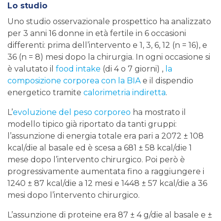
Lo studio
Uno studio osservazionale prospettico ha analizzato
per 3 anni 16 donne in età fertile in 6 occasioni
differenti: prima dell’intervento e 1, 3, 6, 12 (n = 16), e
36 (n = 8) mesi dopo la chirurgia. In ogni occasione si
è valutato il
food intake
(di 4 o 7 giorni) ,
la
composizione corporea con la BIA
e il dispendio
energetico tramite
calorimetria indiretta
.
L’
evoluzione del peso corporeo
ha mostrato il
modello tipico già riportato da tanti gruppi:
l’assunzione di energia totale era pari a 2072 ± 108
kcal/die al basale ed è scesa a 681 ± 58 kcal/die 1
mese dopo l’intervento chirurgico. Poi però è
progressivamente aumentata fino a raggiungere i
1240 ± 87 kcal/die a 12 mesi e 1448 ± 57 kcal/die a 36
mesi dopo l’intervento chirurgico.
L’assunzione di proteine ​​era 87 ± 4 g/die al basale e ±