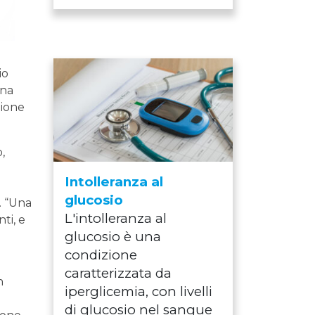
io
una
zione
,
Intolleranza al
glucosio
. “Una
L'intolleranza al
ti, e
glucosio è una
condizione
caratterizzata da
n
iperglicemia, con livelli
di glucosio nel sangue