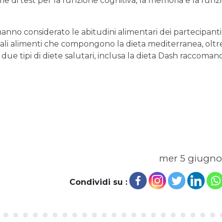
ie di test per la funzione cognitiva, la memoria e la funz
 hanno considerato le abitudini alimentari dei partecipanti
li alimenti che compongono la dieta mediterranea, oltr
ue tipi di diete salutari, inclusa la dieta Dash raccoman
mer 5 giugno
Condividi su :