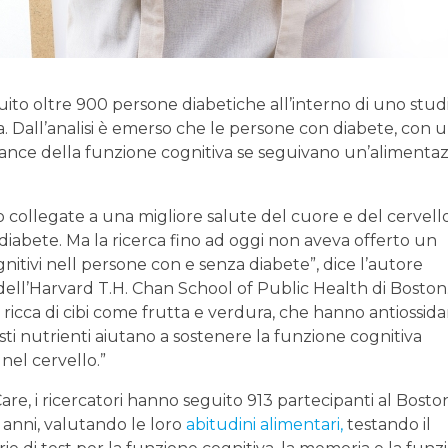
uito oltre 900 persone diabetiche all’interno di uno stud
a. Dall’analisi è emerso che le persone con diabete, con 
mance della funzione cognitiva se seguivano un’alimenta
 collegate a una migliore salute del cuore e del cervello
 diabete. Ma la ricerca fino ad oggi non aveva offerto un
nitivi nell persone con e senza diabete”, dice l’autore
ell’Harvard T.H. Chan School of Public Health di Boston
icca di cibi come frutta e verdura, che hanno antiossidan
sti nutrienti aiutano a sostenere la funzione cognitiva
e
nel cervello.”
e, i ricercatori hanno seguito 913 partecipanti al Bosto
anni, valutando le loro
abitudini alimentari,
testando il