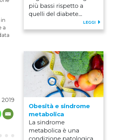
ione
più bassi rispetto a
quelli del diabete...
 in
LEGGI
e a
data
 2019
Obesità e sindrome
metabolica
La sindrome
metabolica è una
condizione patologica