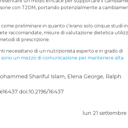
ppresentare un modo efficace per supportare il cambiam
rsone con T2DM, portando potenzialmente a cambiamen
a come preliminare in quanto c’erano solo cinque studi in
ete raccomandate, misure di valutazione dietetica utilizz
metodi di prescrizione.
ti necessitano di un nutrizionista esperto e in grado di
pp) sono un mezzo di comunicazione per mantenere alta
ohammed Shariful Islam, Elena George, Ralph
:e16437 doi:10.2196/16437
lun 21 settembre