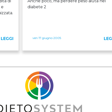
ita di
Anche poco, ma perdere peso aiuta nel
 e
diabete 2
izzata.
ven 17 giugno 2005
LEGGI
LEG