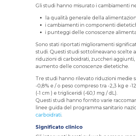
Gli studi hanno misurato i cambiamenti n
la qualità generale della alimentazion
i cambiamenti in componenti dietetic
i punteggi delle conoscenze alimentar
Sono stati riportati miglioramenti significa
studi. Questi studi sottolineavano scelte a
riduzioni di carboidrati, zuccheri aggiunti,
aumento delle conoscenze dietetiche.
Tre studi hanno rilevato riduzioni medie 
-0,8% e / o peso compreso tra -2,3 kg e -12
(-1 cm ) e trigliceridi (-60,1 mg / dL).
Questi studi hanno fornito varie raccoman
linee guida del programma sanitario naz
carboidrati
.
Significato clinico