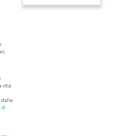
e
ri,
o
e
 vita
 dalle
 di