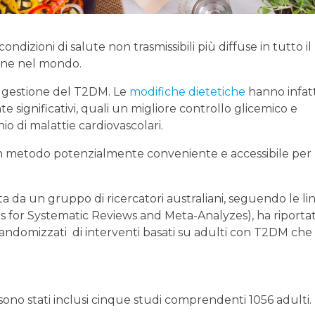
condizioni di salute non trasmissibili più diffuse in tutto il
sone nel mondo.
a gestione del T2DM. Le
modifiche dietetiche
hanno infatt
te significativi, quali un migliore controllo glicemico e
hio di malattie cardiovascolari.
 un metodo potenzialmente conveniente e accessibile per
a da un gruppo di ricercatori australiani, seguendo le li
 for Systematic Reviews and Meta-Analyzes), ha riporta
i randomizzati di interventi basati su adulti con T2DM che
 sono stati inclusi cinque studi comprendenti 1056 adulti.