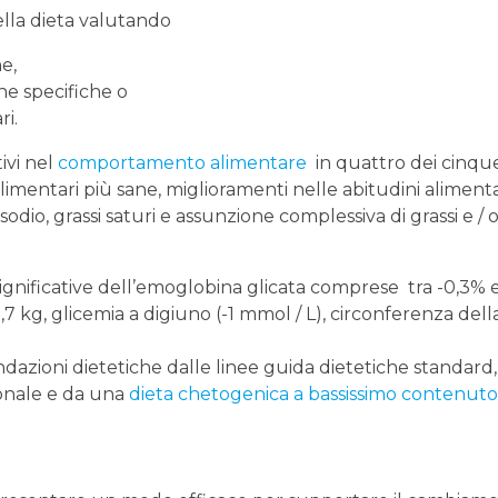
ella dieta valutando
e,
he specifiche o
i.
tivi nel
comportamento alimentare
in quattro dei cinqu
limentari più sane, miglioramenti nelle abitudini alimenta
 sodio, grassi saturi e assunzione complessiva di grassi e / 
significative dell’emoglobina glicata comprese tra -0,3% 
,7 kg, glicemia a digiuno (-1 mmol / L), circonferenza della
dazioni dietetiche dalle linee guida dietetiche standard,
ionale e da una
dieta chetogenica a bassissimo contenuto