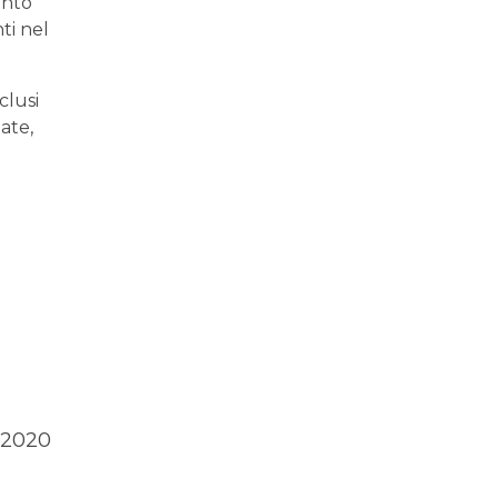
ento
ti nel
clusi
ate,
 2020