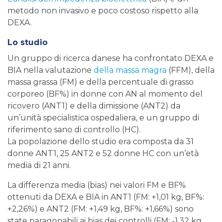
metodo non invasivo e poco costoso rispetto alla
DEXA.
Lo studio
Un gruppo di ricerca danese ha confrontato DEXA e
BIA nella valutazione
della massa magra
(FFM), della
massa grassa (FM) e della percentuale di grasso
corporeo (BF%) in donne con AN al momento del
ricovero (ANT1) e della dimissione (ANT2) da
un’unità specialistica ospedaliera, e un gruppo di
riferimento sano di controllo (HC).
La popolazione dello studio era composta da 31
donne ANT1, 25 ANT2 e 52 donne HC con un’età
media di 21 anni.
La differenza media (bias) nei valori FM e BF%
ottenuti da DEXA e BIA in ANT1 (FM: +1,01 kg, BF%:
+2,26%) e ANT2 (FM: +1,49 kg, BF%: +1,66%) sono
state paragonabili ai bias dei controlli (FM: -1,32 kg,