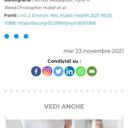
Bibliografia :
Afrouz Abbaspour, Kylie K.
Reed,Christopher Hübel et al
Fonti :
Int. J. Environ. Res. Public Health 2021, 18(21),
11388; https://doi.org/10.3390/ijerph182111388
mar 23 novembre 2021
Condividi su :
VEDI ANCHE