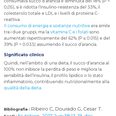
consumava succo d’arancia è diminuita del 18% (P =
0,05), si è ridotta l’insulino-resistenza del 33%, il
colesterolo totale e LDL e i livelli di proteina C-
reattiva.
Il consumo di energia e sostanze nutritive
era simile
tra i due gruppi, ma la
vitamina C e i folati
sono
aumentati rispettivamente del 62% (P ≤ 0.015) e del
39% (P = 0.033) assumendo il succo d’arancia.
Significato clinico
Quindi, nell’ambito di una dieta, il succo d’arancia al
100% non inibisce la perdita di peso e migliora la
sensibilità dell’insulina, il profilo lipidico o lo stato
infiammatorio, contribuendo nutrizionalmente alla
qualità della dieta
.
Ribeiro C, Dourado G, Cesar T.
Bibliografia :
Nutrition. 2017 Jun;38:13-19. doi: