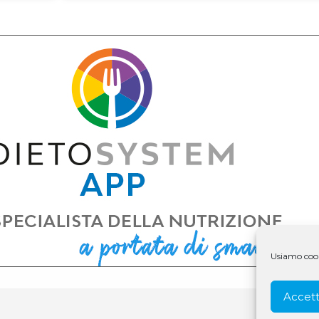
Usiamo cooki
Accett