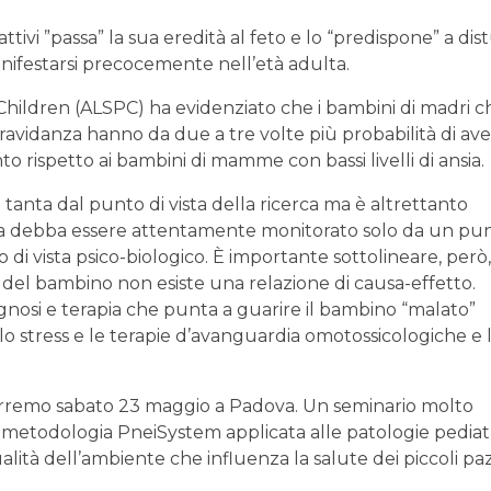
tivi ”passa” la sua eredità al feto e lo “predispone” a dis
ifestarsi precocemente nell’età adulta.
Children (ALSPC) ha evidenziato che i bambini di madri c
 gravidanza hanno da due a tre volte più probabilità di av
 rispetto ai bambini di mamme con bassi livelli di ansia.
 tanta dal punto di vista della ricerca ma è altrettanto
a debba essere attentamente monitorato solo da un pun
 di vista psico-biologico. È importante sottolineare, però
i del bambino non esiste una relazione di causa-effetto.
gnosi e terapia che punta a guarire il bambino “malato”
llo stress e le terapie d’avanguardia omotossicologiche e
rremo sabato 23 maggio a Padova. Un seminario molto
 metodologia PneiSystem applicata alle patologie pediat
lità dell’ambiente che influenza la salute dei piccoli paz