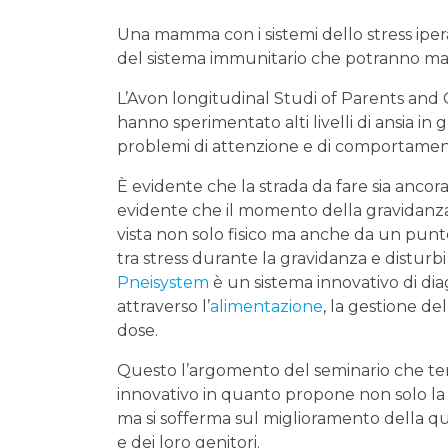
Una mamma con i sistemi dello stress iperat
del sistema immunitario che potranno man
L’Avon longitudinal Studi of Parents and 
hanno sperimentato alti livelli di ansia in
problemi di attenzione e di comportamento
È evidente che la strada da fare sia ancora
evidente che il momento della gravidanz
vista non solo fisico ma anche da un punto
tra stress durante la gravidanza e disturb
Pneisystem
è un sistema innovativo di dia
attraverso l’
alimentazione
, la gestione de
dose.
Questo l’argomento del seminario che te
innovativo in quanto propone non solo la
ma si sofferma sul miglioramento della qua
e dei loro genitori.