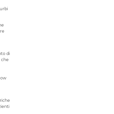
turbi
he
ere
to di
, che
 low
riche
ienti