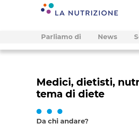
Parliamo di
News
S
Medici, dietisti, nu
tema di diete
Da chi andare?