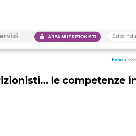
ervizi
AREA NUTRIZIONISTI
home
>
medi
trizionisti… le competenze i