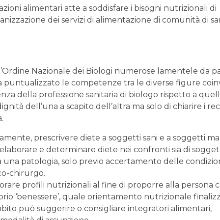
ioni alimentari atte a soddisfare i bisogni nutrizionali di
anizzazione dei servizi di alimentazione di comunità di san
ll’Ordine Nazionale dei Biologi numerose lamentele da p
ha puntualizzato le competenze tra le diverse figure coin
nza della professione sanitaria di biologo rispetto a quel
ignità dell’una a scapito dell’altra ma solo di chiarire i rec
.
amente, prescrivere diete a soggetti sani e a soggetti mal
elaborare e determinare diete nei confronti sia di soggett
ata una patologia, solo previo accertamento delle condizio
co-chirurgo.
 profili nutrizionali al fine di proporre alla persona 
rio ‘benessere’, quale orientamento nutrizionale finalizz
bito può suggerire o consigliare integratori alimentari,