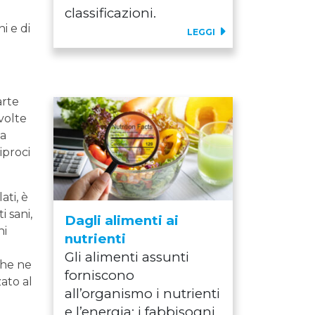
classificazioni.
i e di
LEGGI
arte
volte
la
iproci
ati, è
i sani,
Dagli alimenti ai
ni
nutrienti
Gli alimenti assunti
che ne
forniscono
ato al
all’organismo i nutrienti
e l’energia; i fabbisogni