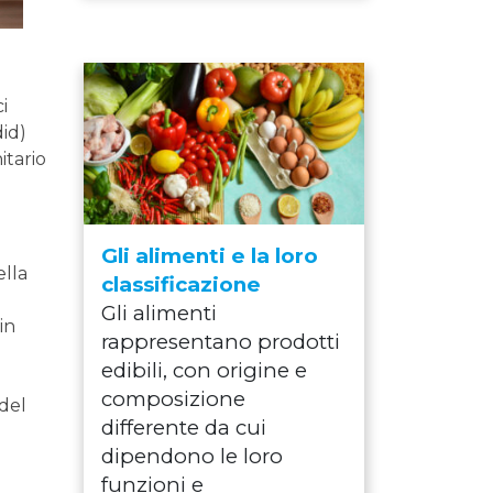
i
did)
itario
Gli alimenti e la loro
ella
classificazione
Gli alimenti
in
rappresentano prodotti
edibili, con origine e
composizione
 del
differente da cui
dipendono le loro
funzioni e