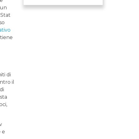
ne
 un
dStat
so
ativo
tiene
i
ti di
tro il
di
sta
ci,
w
e e