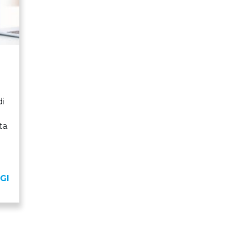
di
ta.
GI