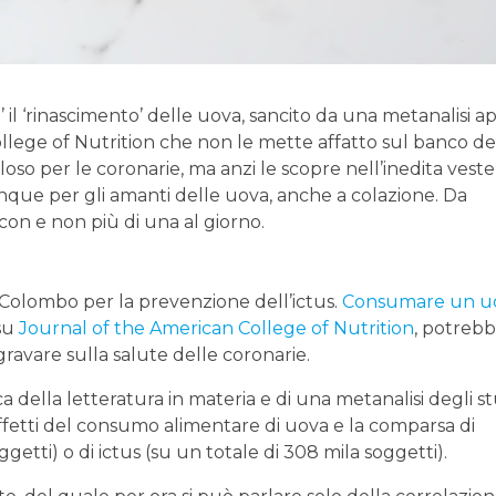
’ il ‘rinascimento’ delle uova, sancito da una metanalisi 
lege of Nutrition che non le mette affatto sul banco de
oso per le coronarie, ma anzi le scopre nell’inedita veste
nque per gli amanti delle uova, anche a colazione. Da
n e non più di una al giorno.
di Colombo per la prevenzione dell’ictus.
Consumare un uo
 su
Journal of the American College of Nutrition
, potreb
 gravare sulla salute delle coronarie.
ica della letteratura in materia e di una metanalisi degli s
effetti del consumo alimentare di uova e la comparsa di
getti) o di ictus (su un totale di 308 mila soggetti).