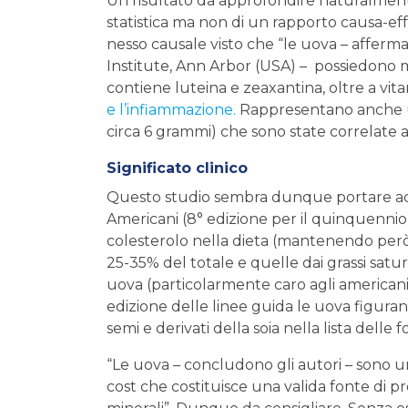
Un risultato da approfondire naturalmente
statistica ma non di un rapporto causa-e
nesso causale visto che “le uova – afferm
Institute, Ann Arbor (USA) – possiedono mol
contiene luteina e zeaxantina, oltre a vita
e l’infiammazione.
Rappresentano anche u
circa 6 grammi) che sono state correlate a
Significato clinico
Questo studio sembra dunque portare acq
Americani (8° edizione per il quinquennio 
colesterolo nella dieta (mantenendo però l
25-35% del totale e quelle dai grassi satu
uova (particolarmente caro agli americani
edizione delle linee guida le uova figuran
semi e derivati della soia nella lista delle 
“Le uova – concludono gli autori – sono u
cost che costituisce una valida fonte di prot