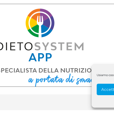
Usiamo cooki
Accett