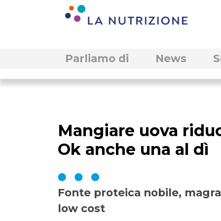
Parliamo di
News
S
Mangiare uova riduce
Ok anche una al dì
Fonte proteica nobile, magra
low cost