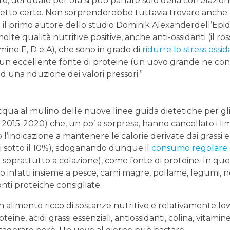
, del quale per ora si può parlare solo della correlazio
ffetto certo. Non sorprenderebbe tuttavia trovare anche
a il primo autore dello studio Dominik Alexanderdell’Epi
te qualità nutritive positive, anche anti-ossidanti (il ros
mine E, D e A), che sono in grado di
ridurre lo stress ossid
n eccellente fonte di proteine (un uovo grande ne con
d una riduzione dei valori pressori.”
ua al mulino delle nuove linee guida dietetiche per gl
2015-2020) che, un po’ a sorpresa, hanno cancellato i limi
’indicazione a mantenere le calorie derivate dai grassi en
ri sotto il 10%), sdoganando dunque il
consumo regolare
 soprattutto a colazione), come fonte di proteine. In que
o infatti insieme a pesce, carni magre, pollame, legumi, no
fonti proteiche consigliate.
n alimento ricco di sostanze nutritive e relativamente lo
eine, acidi grassi essenziali, antiossidanti, colina, vitamin