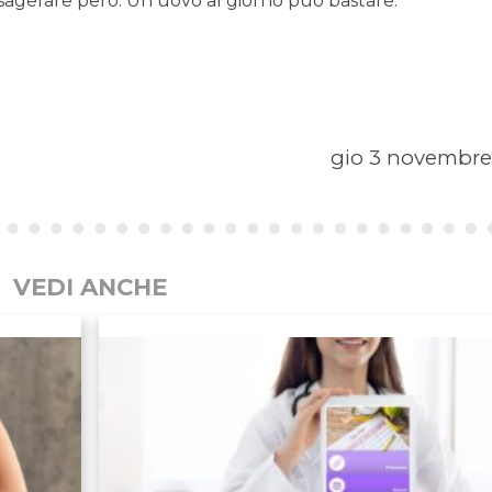
sagerare però. Un uovo al giorno può bastare.
gio 3 novembre
VEDI ANCHE