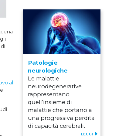
appena
gli
 di
Patologie
neurologiche
Le malattie
vo al
neurodegenerative
be
rappresentano
quell’insieme di
tudi
malattie che portano a
una progressiva perdita
di capacità cerebrali.
LEGGI