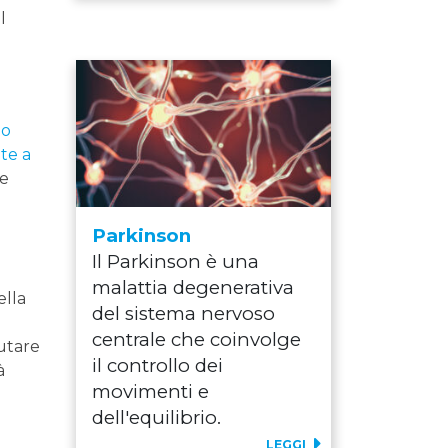
l
e
mo
te a
te
Parkinson
Il Parkinson è una
malattia degenerativa
ella
del sistema nervoso
centrale che coinvolge
iutare
il controllo dei
à
movimenti e
dell'equilibrio.
LEGGI