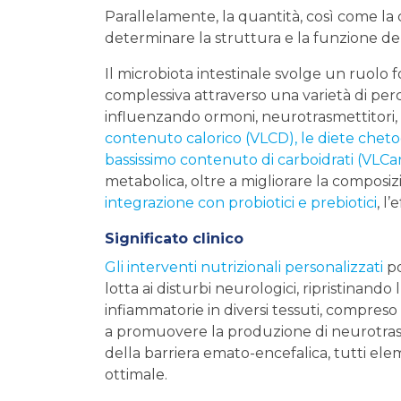
Parallelamente, la quantità, così come la c
determinare la struttura e la funzione d
Il microbiota intestinale svolge un ruolo
complessiva attraverso una varietà di perc
influenzando ormoni, neurotrasmettitori, c
contenuto calorico (VLCD), le diete cheto
bassissimo contenuto di carboidrati (VLC
metabolica, oltre a migliorare la composizi
integrazione con probiotici e prebiotici
, l
Significato clinico
Gli interventi nutrizionali personalizzati
po
lotta ai disturbi neurologici, ripristinando
infiammatorie in diversi tessuti, compreso
a promuovere la produzione di neurotrasme
della barriera emato-encefalica, tutti el
ottimale.