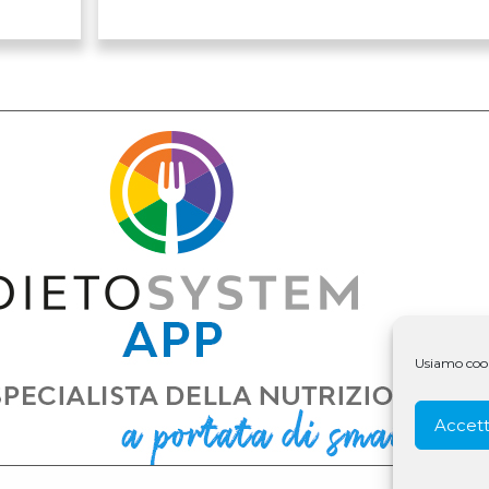
Usiamo cooki
Accett