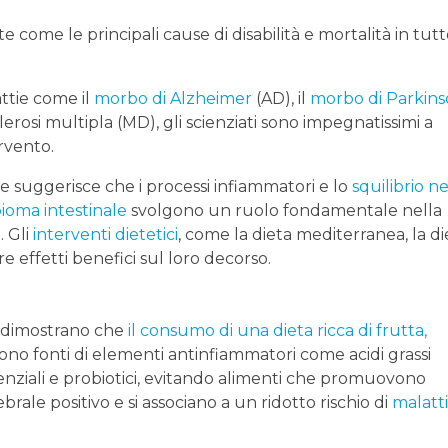
come le principali cause di disabilità e mortalità in tutto
ttie come il
morbo di Alzheimer
(AD), il
morbo di Parkin
clerosi multipla (MD), gli scienziati sono impegnatissimi a
ervento.
 suggerisce che i processi infiammatori e lo
squilibrio ne
ioma intestinale
svolgono un ruolo fondamentale nella
. Gli
interventi dietetici
, come la dieta mediterranea, la di
 effetti benefici sul loro decorso.
ca dimostrano che
il consumo di una dieta ricca di frutta,
sono fonti di elementi antinfiammatori come acidi grassi
senziali e probiotici, evitando alimenti che promuovono
ale positivo e si associano a un ridotto rischio di
malatt