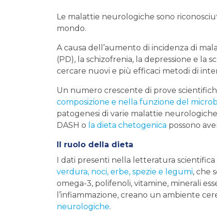
Le malattie neurologiche sono riconosciute 
mondo.
A causa dell’aumento di incidenza di mala
(PD), la schizofrenia, la depressione e la s
cercare nuovi e più efficaci metodi di int
Un numero crescente di prove scientifiche
composizione e nella funzione del microb
patogenesi di varie malattie neurologiche
DASH o
la dieta chetogenica
possono avere
Il ruolo della dieta
I dati presenti nella letteratura scientifi
verdura, noci, erbe, spezie e legumi
, che 
omega-3, polifenoli, vitamine, minerali es
l’infiammazione, creano un ambiente cerebr
neurologiche
.