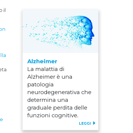
 il
son
lla
Alzheimer
La malattia di
eta
Alzheimer è una
patologia
neurodegenerativa che
determina una
graduale perdita delle
funzioni cognitive.
ie
LEGGI