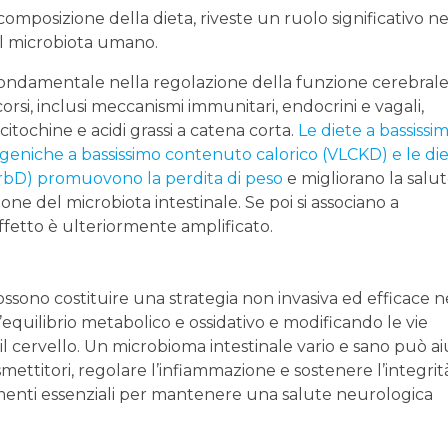
omposizione della dieta, riveste un ruolo significativo ne
el microbiota umano.
 fondamentale nella regolazione della funzione cerebral
orsi, inclusi meccanismi immunitari, endocrini e vagali,
itochine e acidi grassi a catena corta.
Le diete a bassissi
geniche a bassissimo contenuto calorico (VLCKD) e le die
arbD) promuovono la perdita di peso
e migliorano la salu
one del microbiota intestinale. Se poi si associano a
’effetto è ulteriormente amplificato.
ssono costituire una strategia non invasiva ed efficace n
 l’equilibrio metabolico e ossidativo e modificando le vie
 il cervello. Un microbioma intestinale vario e sano può a
ttitori, regolare l’infiammazione e sostenere l’integrit
ementi essenziali per mantenere una salute neurologica