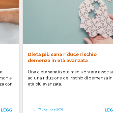
Dieta più sana riduce rischio
demenza in età avanzata
na
Una dieta sana in età media è stata associa
inson e
ad una riduzione del rischio di demenza in
nza con
età più avanzata.
lun 17 dicembre 2018
LEGGI
LEG