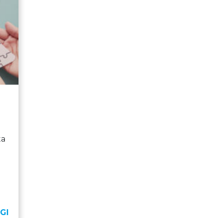
ta
GI