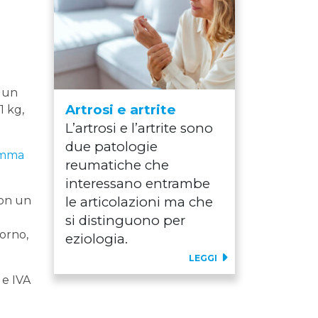
n un
Artrosi e artrite
1 kg,
L’artrosi e l’artrite sono
due patologie
amma
reumatiche che
interessano entrambe
con un
le articolazioni ma che
si distinguono per
iorno,
eziologia.
LEGGI
 e IVA