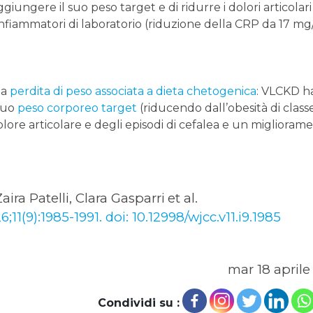
ungere il suo peso target e di ridurre i dolori articolari 
 infiammatori di laboratorio (riduzione della CRP da 17 mg/
la
perdita di peso associata a dieta chetogenica
: VLCKD h
 suo
peso corporeo target
(riducendo dall’obesità di classe
ore articolare e degli episodi di cefalea e un miglioram
ira Patelli, Clara Gasparri
et al.
11(9):1985-1991. doi: 10.12998/wjcc.v11.i9.1985
mar 18 aprile
Condividi su :