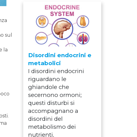
nza
no sul
e la
Disordini endocrini e
metabolici
I disordini endocrini
riguardano le
ghiandole che
poco
secernono ormoni;
questi disturbi si
accompagnano a
sti.
disordini del
ima
metabolismo dei
nutrienti.