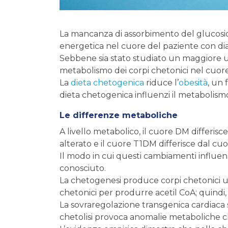
La mancanza di assorbimento del glucosio 
energetica nel cuore del paziente con di
Sebbene sia stato studiato un maggiore ut
metabolismo dei corpi chetonici nel cuore
La
dieta chetogenica
riduce l’
obesità
, un 
dieta chetogenica influenzi il metabolism
Le differenze metaboliche
A livello metabolico, il cuore DM differi
alterato e il cuore T1DM differisce dal cuor
Il modo in cui questi cambiamenti influe
conosciuto.
La chetogenesi produce corpi chetonici ut
chetonici per produrre acetil CoA; quindi, 
La sovraregolazione transgenica cardiaca 
chetolisi provoca anomalie metaboliche c