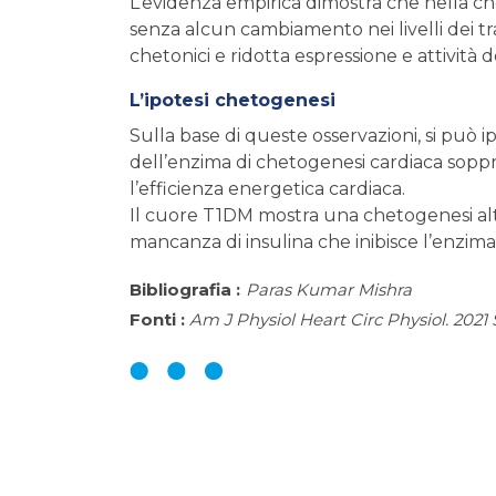
L’evidenza empirica dimostra che nella ch
senza alcun cambiamento nei livelli dei tras
chetonici e ridotta espressione e attività 
L’ipotesi chetogenesi
Sulla base di queste osservazioni, si può i
dell’enzima di chetogenesi cardiaca soppri
l’efficienza energetica cardiaca.
Il cuore T1DM mostra una chetogenesi al
mancanza di insulina che inibisce l’enzim
Bibliografia :
Paras Kumar Mishra
Fonti :
Am J Physiol Heart Circ Physiol. 2021 S