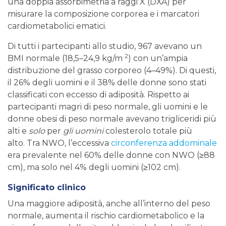
una doppia assorbimetria a raggi X (DXA) per
misurare la composizione corporea e i marcatori
cardiometabolici ematici.
Di tutti i partecipanti allo studio, 967 avevano un
2
BMI normale (18,5–24,9 kg/m
) con un’ampia
distribuzione del grasso corporeo (4–49%). Di questi,
il 26% degli uomini e il 38% delle donne sono stati
classificati con eccesso di adiposità. Rispetto ai
partecipanti magri di peso normale, gli uomini e le
donne obesi di peso normale avevano trigliceridi più
alti e
solo
per
gli uomini
colesterolo totale più
alto. Tra NWO, l’eccessiva
circonferenza addominale
era prevalente nel 60% delle donne con NWO (≥88
cm), ma solo nel 4% degli uomini (≥102 cm).
Significato clinico
Una maggiore adiposità, anche all’interno del peso
normale, aumenta il rischio cardiometabolico e la