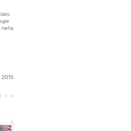
ciato
tegie
 nella
o 2015