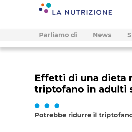
Parliamo di
News
S
Effetti di una dieta
triptofano in adulti
Potrebbe ridurre il triptofan