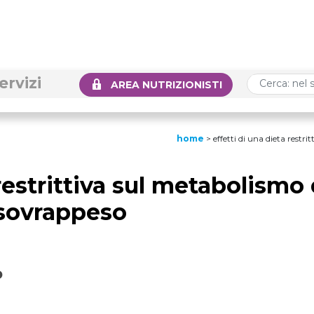
ervizi
AREA NUTRIZIONISTI
home
>
effetti di una dieta restr
 restrittiva sul metabolismo 
 sovrappeso
o