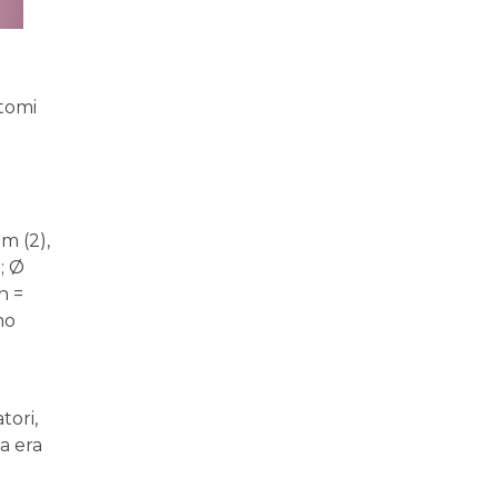
ntomi
m (2),
; Ø
n =
no
tori,
a era