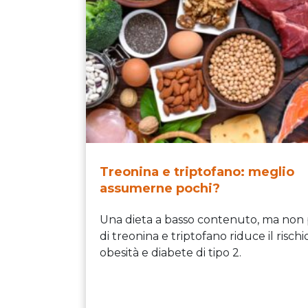
Treonina e triptofano: meglio
assumerne pochi?
Una dieta a basso contenuto, ma non p
di treonina e triptofano riduce il rischi
obesità e diabete di tipo 2.