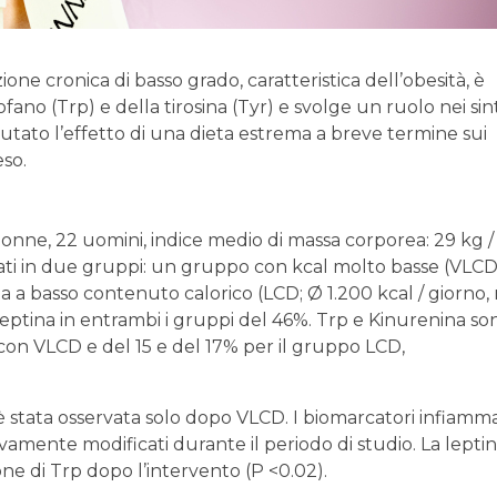
ne cronica di basso grado, caratteristica dell’obesità, è
fano (Trp) e della tirosina (Tyr) e svolge un ruolo nei si
alutato l’effetto di una dieta estrema a breve termine sui
eso.
onne, 22 uomini, indice medio di massa corporea: 29 kg / 
zati in due gruppi: un gruppo con kcal molto basse (VLCD
a a basso contenuto calorico (LCD; Ø 1.200 kcal / giorno, 
 di leptina in entrambi i gruppi del 46%. Trp e Kinurenina so
con VLCD e del 15 e del 17% per il gruppo LCD,
 è stata osservata solo dopo VLCD. I biomarcatori infiamma
ivamente modificati durante il periodo di studio. La leptin
one di Trp dopo l’intervento (P <0.02).