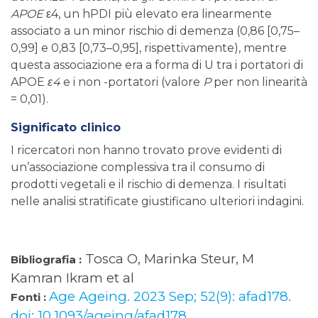
APOE
ε4, un hPDI più elevato era linearmente
associato a un minor rischio di demenza (0,86 [0,75–
0,99] e 0,83 [0,73–0,95], rispettivamente), mentre
questa associazione era a forma di U tra i portatori di
APOE
ε4
e i non -portatori (valore
P
per non linearità
= 0,01).
Significato clinico
I ricercatori non hanno trovato prove evidenti di
un’associazione complessiva tra il consumo di
prodotti vegetali e il rischio di demenza. I risultati
nelle analisi stratificate giustificano ulteriori indagini.
Tosca O, Marinka Steur, M
Bibliografia :
Kamran Ikram et al
Age Ageing. 2023 Sep; 52(9): afad178.
Fonti :
doi: 10.1093/ageing/afad178