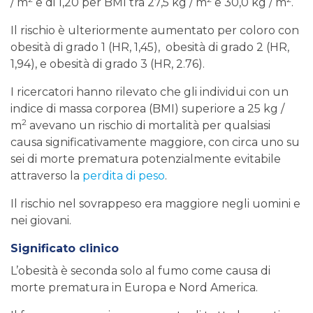
/ m
e di 1,20 per BMI tra 27,5 kg / m
e 30,0 kg / m
.
Il rischio è ulteriormente aumentato per coloro con
obesità di grado 1 (HR, 1,45), obesità di grado 2 (HR,
1,94), e obesità di grado 3 (HR, 2.76).
I ricercatori hanno rilevato che gli individui con un
indice di massa corporea (BMI) superiore a 25 kg /
2
m
avevano un rischio di mortalità per qualsiasi
causa significativamente maggiore, con circa uno su
sei di morte prematura potenzialmente evitabile
attraverso la
perdita di peso
.
Il rischio nel sovrappeso era maggiore negli uomini e
nei giovani.
Significato clinico
L’obesità è seconda solo al fumo come causa di
morte prematura in Europa e Nord America.