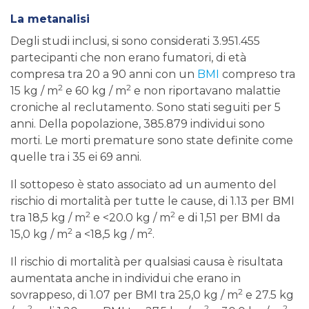
La metanalisi
Degli studi inclusi, si sono considerati 3.951.455
partecipanti che non erano fumatori, di età
compresa tra 20 a 90 anni con un
BMI
compreso tra
2
2
15 kg / m
e 60 kg / m
e non riportavano malattie
croniche al reclutamento. Sono stati seguiti per 5
anni. Della popolazione, 385.879 individui sono
morti. Le morti premature sono state definite come
quelle tra i 35 ei 69 anni.
Il sottopeso è stato associato ad un aumento del
rischio di mortalità per tutte le cause, di 1.13 per BMI
2
2
tra 18,5 kg / m
e <20.0 kg / m
e di 1,51 per BMI da
2
2
15,0 kg / m
a <18,5 kg / m
.
Il rischio di mortalità per qualsiasi causa è risultata
aumentata anche in individui che erano in
2
sovrappeso, di 1.07 per BMI tra 25,0 kg / m
e 27.5 kg
2
2
2