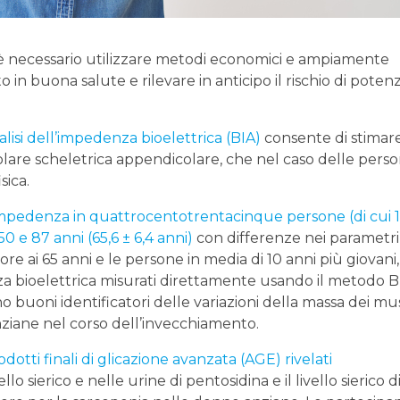
è necessario utilizzare metodi economici e ampiamente
in buona salute e rilevare in anticipo il rischio di potenzi
nalisi dell’impedenza bioelettrica (BIA)
consente di stimar
are scheletrica appendicolare, che nel caso delle pers
sica.
oimpedenza in quattrocentotrentacinque persone (di cui 
 e 87 anni (65,6 ± 6,4 anni)
con differenze nei parametri
re ai 65 anni e le persone in media di 10 anni più giovani,
 bioelettrica misurati direttamente usando il metodo B
 buoni identificatori delle variazioni della massa dei mu
nziane nel corso dell’invecchiamento.
rodotti finali di glicazione avanzata (AGE) rivelati
livello sierico e nelle urine di pentosidina e il livello sierico d