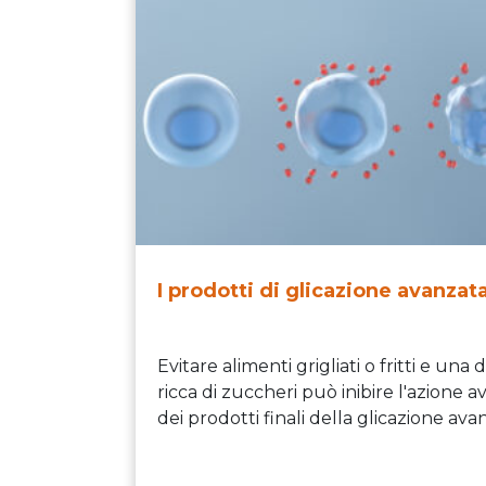
I prodotti di glicazione avanzat
Evitare alimenti grigliati o fritti e una 
ricca di zuccheri può inibire l'azione a
dei prodotti finali della glicazione ava