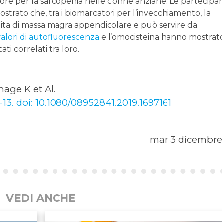
ore per la sarcopenia nelle donne anziane. Le partecipan
trato che, tra i biomarcatori per l’invecchiamento, la
rdita di massa magra appendicolare e può servire da
 valori di autofluorescenza
e l’omocisteina hanno mostrat
ati correlati tra loro.
nage K et Al.
3. doi: 10.1080/08952841.2019.1697161
mar 3 dicembre
VEDI ANCHE