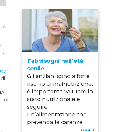
ali
e
one
Fabbisogni nell’età
senile
107
Gli anziani sono a forte
 di
rischio di malnutrizione;
è importante valutare lo
IA
stato nutrizionale e
scoli
seguire
un’alimentazione che
prevenga le carenze.
i
LEGGI