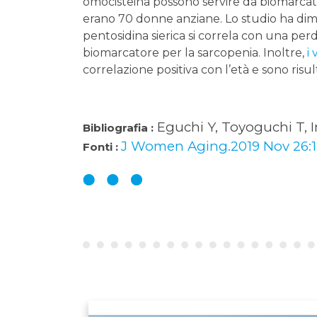
omocisteina possono servire da biomarcat
erano 70 donne anziane. Lo studio ha dimos
pentosidina sierica si correla con una pe
biomarcatore per la sarcopenia. Inoltre,
i
correlazione positiva con l’età e sono risult
Eguchi Y, Toyoguchi T, I
Bibliografia :
J Women Aging.2019 Nov 26:1-1
Fonti :