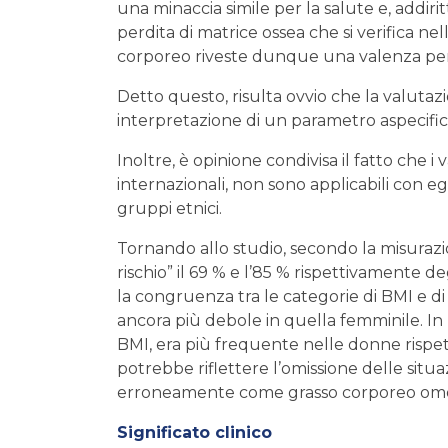
una minaccia simile per la salute e, addi
perdita di matrice ossea che si verifica ne
corporeo riveste dunque una valenza per nu
Detto questo, risulta ovvio che la valutaz
interpretazione di un parametro aspecific
Inoltre, è opinione condivisa il fatto che i v
internazionali, non sono applicabili con egu
gruppi etnici.
Tornando allo studio, secondo la misurazi
rischio” il 69 % e l’85 % rispettivamente de
la congruenza tra le categorie di BMI e di
ancora più debole in quella femminile. In par
BMI, era più frequente nelle donne rispett
potrebbe riflettere l’omissione delle sit
erroneamente come grasso corporeo omo
Significato clinico