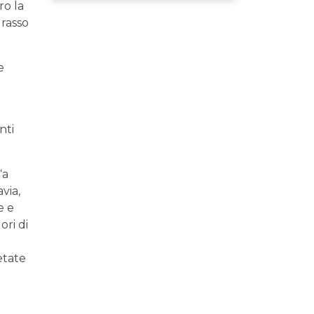
ro la
grasso
e
nti
“a
via,
e e
ori di
etate