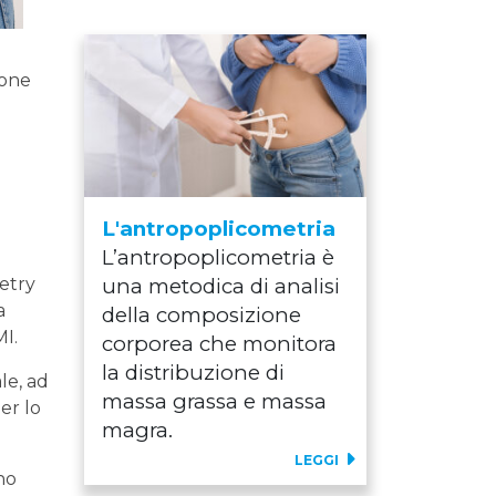
ione
i
L'antropoplicometria
L’antropoplicometria è
metry
una metodica di analisi
a
della composizione
MI.
corporea che monitora
la distribuzione di
le, ad
massa grassa e massa
er lo
magra.
LEGGI
no