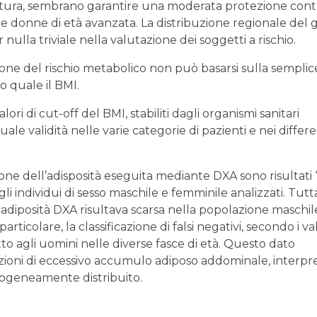
rittura, sembrano garantire una moderata protezione cont
lle donne di età avanzata. La distribuzione regionale del 
lla triviale nella valutazione dei soggetti a rischio.
ione del rischio metabolico non può basarsi sulla semplic
o quale il BMI.
alori di cut-off del BMI, stabiliti dagli organismi sanitari
ale validità nelle varie categorie di pazienti e nei differe
one dell’adisposità eseguita mediante DXA sono risultati 
gli individui di sesso maschile e femminile analizzati. Tutta
 adiposità DXA risultava scarsa nella popolazione maschil
ticolare, la classificazione di falsi negativi, secondo i val
o agli uomini nelle diverse fasce di età. Questo dato
uazioni di eccessivo accumulo adiposo addominale, interpr
geneamente distribuito.