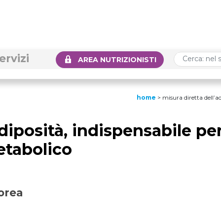
ervizi
AREA NUTRIZIONISTI
home
>
misura diretta dell’a
adiposità, indispensabile pe
metabolico
orea