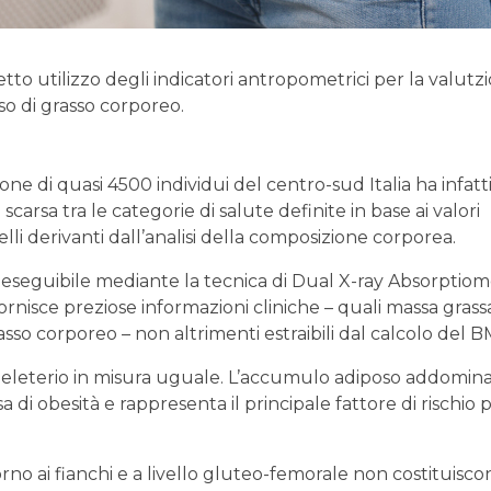
tto utilizzo degli indicatori antropometrici per la valutz
so di grasso corporeo.
 di quasi 4500 individui del centro-sud Italia ha infatt
rsa tra le categorie di salute definite in base ai valori
lli derivanti dall’analisi della composizione corporea.
, eseguibile mediante la tecnica di Dual X-ray Absorptio
rnisce preziose informazioni cliniche – quali massa grass
so corporeo – non altrimenti estraibili dal calcolo del B
 deleterio in misura uguale. L’accumulo adiposo addomina
 di obesità e rappresenta il principale fattore di rischio p
torno ai fianchi e a livello gluteo-femorale non costituisco