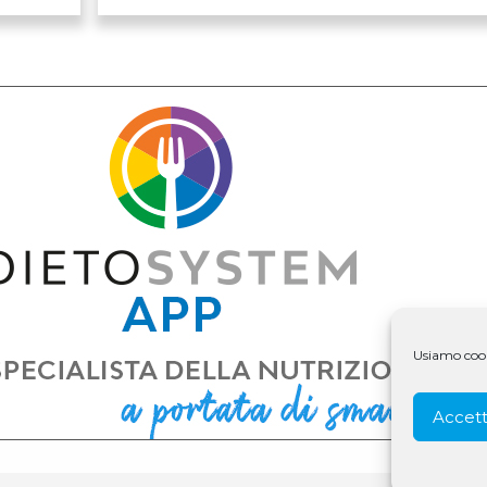
Usiamo cooki
Accett