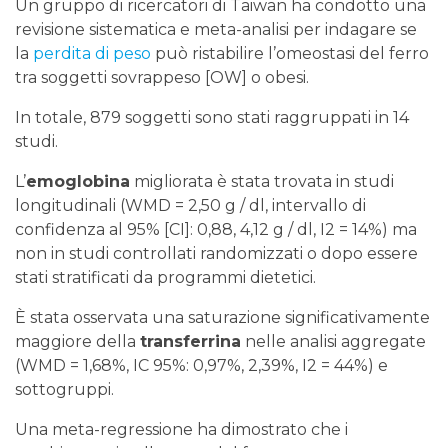
Un gruppo di ricercatori di Taiwan ha condotto una
revisione sistematica e meta-analisi per indagare se
la
perdita di peso
può ristabilire l’omeostasi del ferro
tra soggetti sovrappeso [OW] o obesi.
In totale, 879 soggetti sono stati raggruppati in 14
studi.
L’
emoglobina
migliorata è stata trovata in studi
longitudinali (WMD = 2,50 g / dl, intervallo di
confidenza al 95% [CI]: 0,88, 4,12 g / dl, I2 = 14%) ma
non in studi controllati randomizzati o dopo essere
stati stratificati da programmi dietetici.
È stata osservata una saturazione significativamente
maggiore della
transferrina
nelle analisi aggregate
(WMD = 1,68%, IC 95%: 0,97%, 2,39%, I2 = 44%) e
sottogruppi.
Una meta-regressione ha dimostrato che i