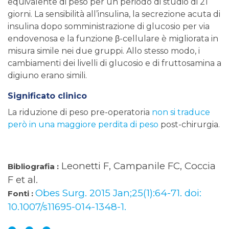
equivalente di peso per un periodo di studio di 21
giorni. La sensibilità all’insulina, la secrezione acuta di
insulina dopo somministrazione di glucosio per via
endovenosa e la funzione β-cellulare è migliorata in
misura simile nei due gruppi. Allo stesso modo, i
cambiamenti dei livelli di glucosio e di fruttosamina a
digiuno erano simili.
Significato clinico
La riduzione di peso pre-operatoria
non si traduce
però in una maggiore perdita di peso
post-chirurgia.
Leonetti F, Campanile FC, Coccia
Bibliografia :
F et al.
Obes Surg. 2015 Jan;25(1):64-71. doi:
Fonti :
10.1007/s11695-014-1348-1.