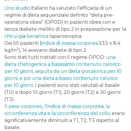
Uno studio
italiano ha valutato l’efficacia di un
regime di dieta sequenziale definito “dieta pre-
operatoria obesi” (OPOD) in pazienti obesi con e
senza diabete mellito di tipo 2 in preparazione per la
chirurgi
a
bariatrica
laparoscopica.
Dei 50 pazienti (
indice di massa corporea
53.5 ± 8.4
2
kg/m
), 14 avevano diabete di tipo 2.
Sono stati tutti trattati con il ​​regime OPOD:
una
dieta chetogenica a bassissimo contenuto calorico
per 10 giorni, seguita da un dieta ipocalorica per 10
giorni, e poi una dieta a basso contenuto calorico
per 10 giorni
. I pazienti sono stati valutati al basale
(T0) e dopo 10 giorni (T1), 20 giorni (T2) e 30 giorni
(T3).
Il peso corporeo, l’indice di massa corporea, la
circonferenza vita e la circonferenza del collo
erano
significativamente diminuiti a T1, T2, T3 rispetto al
basale.