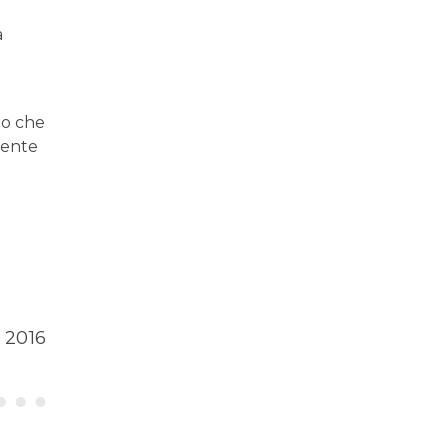
a
to che
esente
 2016