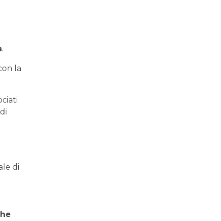
a
.
con la
ciati
di
ale di
che