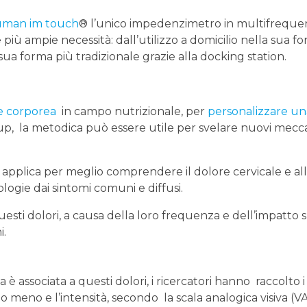
uman im touch
® l’unico impedenzimetro in multifreque
e più ampie necessità: dall’utilizzo a domicilio nella sua f
sua forma più tradizionale grazie alla docking station.
e corporea
in campo nutrizionale, per
personalizzare un
p, la metodica può essere utile per svelare nuovi mecc
applica per meglio comprendere il dolore cervicale e al
tologie dai sintomi comuni e diffusi.
 questi dolori, a causa della loro frequenza e dell’impatto 
i.
è associata a questi dolori, i ricercatori hanno raccolto i
o meno e l’intensità, secondo la scala analogica visiva (V