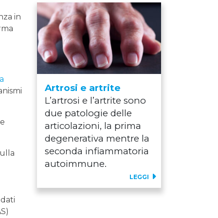
nza in
orma
a
Artrosi e artrite
anismi
L’artrosi e l’artrite sono
due patologie delle
le
articolazioni, la prima
degenerativa mentre la
seconda infiammatoria
sulla
autoimmune.
LEGGI
 dati
AS)