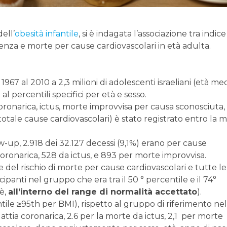
ell’
obesità infantile
, si è indagata l’associazione tra indice
enza e morte per cause cardiovascolari in età adulta.
1967 al 2010 a 2,3 milioni di adolescenti israeliani (età med
e al percentili specifici per età e sesso.
 coronarica, ictus, morte improvvisa per causa sconosciuta,
totale cause cardiovascolari) è stato registrato entro la 
-up, 2.918 dei 32.127 decessi (9,1%) erano per cause
 coronarica, 528 da ictus, e 893 per morte improvvisa.
e del rischio di morte per cause cardiovascolari e tutte le
ipanti nel gruppo che era tra il 50 ° percentile e il 74°
oè,
all’interno del range di normalità accettato
).
ile ≥95th per BMI), rispetto al gruppo di riferimento nel
attia coronarica, 2.6 per la morte da ictus, 2,1 per morte