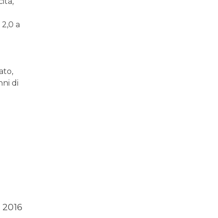
ita,
 2,0 a
ato,
ni di
 2016