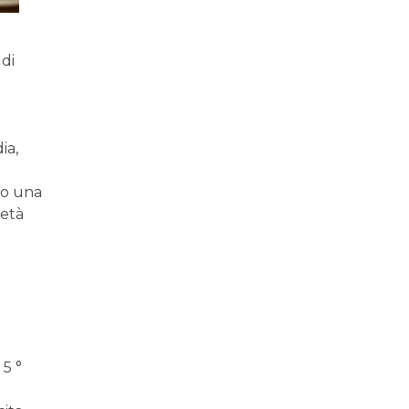
 di
ia,
 o una
metà
 5 °