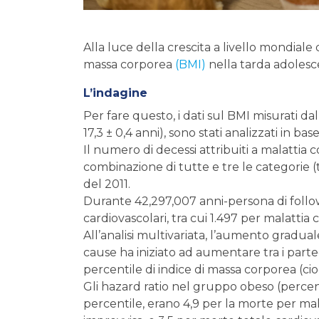
Alla luce della crescita a livello mondiale d
massa corporea
(BMI)
nella tarda adolesc
L’indagine
Per fare questo, i dati sul BMI misurati dal 
17,3 ± 0,4 anni), sono stati analizzati in bas
Il numero di decessi attribuiti a malattia
combinazione di tutte e tre le categorie (
del 2011.
Durante 42,297,007 anni-persona di follow
cardiovascolari, tra cui 1.497 per malattia
All’analisi multivariata, l’aumento gradual
cause ha iniziato ad aumentare tra i partec
percentile di indice di massa corporea (ci
Gli hazard ratio nel gruppo obeso (percent
percentile, erano 4,9 per la morte per mal