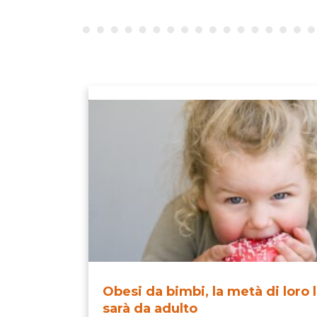
Obesi da bimbi, la metà di loro 
sarà da adulto