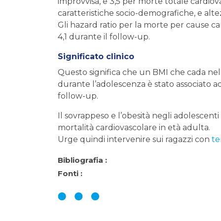
improvvisa, e 3,5 per morte totale cardiov
caratteristiche socio-demografiche, e alt
Gli hazard ratio per la morte per cause car
4,1 durante il follow-up.
Significato clinico
Questo significa che un BMI che cada nel 
durante l’adolescenza è stato associato a
follow-up.
Il sovrappeso e l’obesità negli adolescent
mortalità cardiovascolare in età adulta.
Urge quindi intervenire sui ragazzi con
te
Bibliografia :
Fonti :