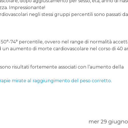
ascolare, dopo aggiustamento per sesso, età, anno di nasc
ezza. Impressionante!
diovascolari negli stessi gruppi percentili sono passati da
50°-74° percentile, ovvero nel range di normalità accett
d un aumento di morte cardiovascolare nel corso di 40 an
i sono risultati fortemente associati con l’aumento della
rapie mirate al raggiungimento del peso corretto
.
mer 29 giugno