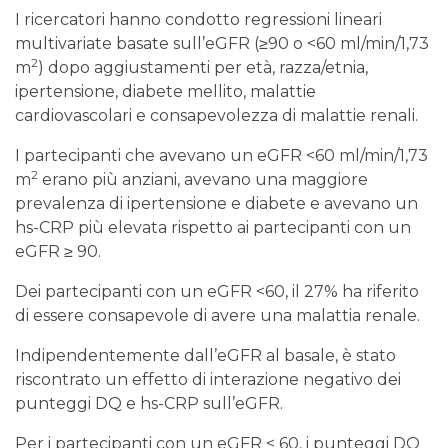
I ricercatori hanno condotto regressioni lineari
multivariate basate sull’eGFR (≥90 o <60 ml/min/1,73
2
m
) dopo aggiustamenti per età, razza/etnia,
ipertensione, diabete mellito, malattie
cardiovascolari e consapevolezza di malattie renali.
I partecipanti che avevano un eGFR <60 ml/min/1,73
2
m
erano più anziani, avevano una maggiore
prevalenza di ipertensione e diabete e avevano un
hs-CRP più elevata rispetto ai partecipanti con un
eGFR ≥ 90.
Dei partecipanti con un eGFR <60, il 27% ha riferito
di essere consapevole di avere una malattia renale.
Indipendentemente dall’eGFR al basale, è stato
riscontrato un effetto di interazione negativo dei
punteggi DQ e hs-CRP sull’eGFR.
Per i partecipanti con un eGFR < 60, i punteggi DQ