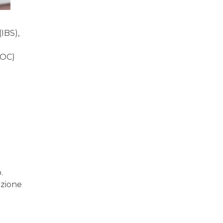
(IBS),
(VOC)
.
azione