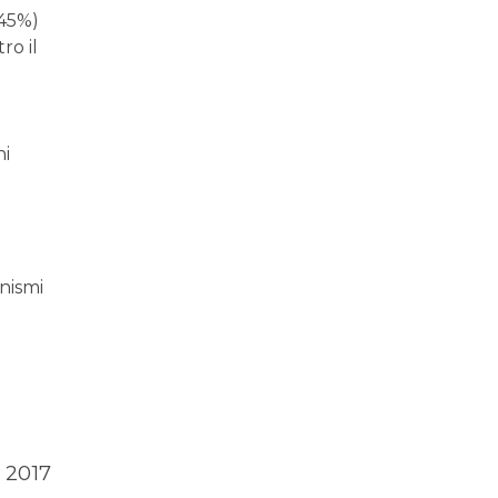
 45%)
ro il
ni
anismi
 2017