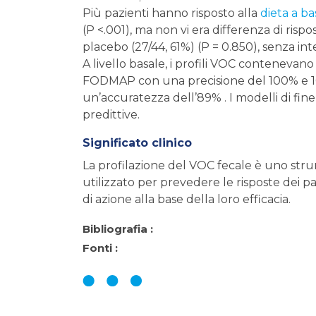
Più pazienti hanno risposto alla
dieta a 
(P <.001), ma non vi era differenza di rispost
placebo (27/44, 61%) (P = 0.850), senza inter
A livello basale, i profili VOC contenevano
FODMAP con una precisione del 100% e 10 
un’accuratezza dell’89% . I modelli di fin
predittive.
Significato clinico
La profilazione del VOC fecale è uno str
utilizzato per prevedere le risposte dei pa
di azione alla base della loro efficacia.
Bibliografia :
Fonti :