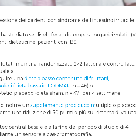
estione dei pazienti con sindrome dell’intestino irritabile 
studiato se i livelli fecali di composti organici volatili 
enti dietetici nei pazienti con IBS.
clutati in un trial randomizzato 2×2 fattoriale controllato.
uale a
seguire una
dieta a basso contenuto di fruttani,
 polioli (dieta bassa in FODMAP,
n = 46) o
tetici placebo (dieta sham, n = 47) per 4 settimane.
to inoltre un
supplemento probiotico m
ultiplo o placebo
 come una riduzione di 50 punti o più sul sistema di valut
rtecipanti al basale e alla fine del periodo di studio di 4
ediante un sensore a gas-cromatografia.