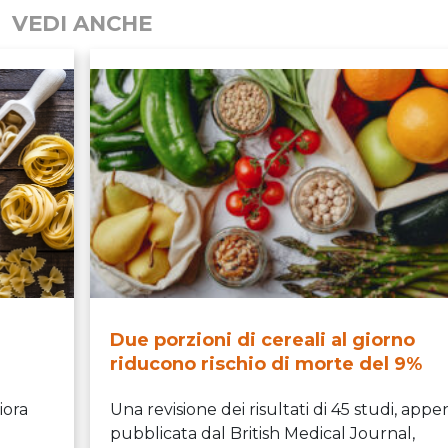
VEDI ANCHE
Due porzioni di cereali al giorno
riducono rischio di morte del 9%
iora
Una revisione dei risultati di 45 studi, appe
pubblicata dal British Medical Journal,