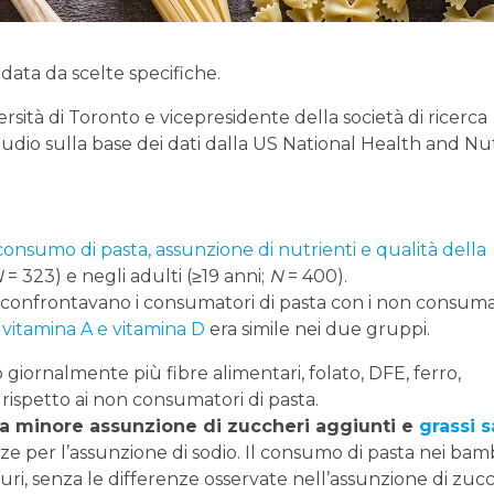
data da scelte specifiche.
rsità di Toronto e vicepresidente della società di ricerca
udio sulla base dei dati dalla US National Health and Nut
.
consumo di pasta, assunzione di nutrienti e qualità della
N
= 323) e negli adulti (≥19 anni;
N
= 400).
 confrontavano i consumatori di pasta con i non consuma
,
vitamina A e vitamina D
era simile nei due gruppi.
iornalmente più fibre alimentari, folato, DFE, ferro,
ispetto ai non consumatori di pasta.
a minore assunzione di zuccheri aggiunti e
grassi s
e per l’assunzione di sodio. Il consumo di pasta nei bam
turi, senza le differenze osservate nell’assunzione di zuc