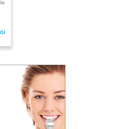
olo
GI