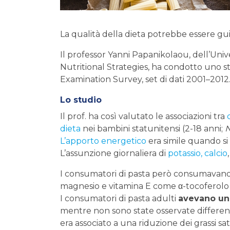
La qualità della dieta potrebbe essere gui
Il professor Yanni Papanikolaou, dell’Unive
Nutritional Strategies, ha condotto uno st
Examination Survey, set di dati 2001–2012
Lo studio
Il prof. ha così valutato le associazioni tra
dieta
nei bambini statunitensi (2-18 anni;
L’apporto energetico
era simile quando si
L’assunzione giornaliera di
potassio, calcio
I consumatori di pasta però consumavano g
magnesio e vitamina E come α-tocoferolo r
I consumatori di pasta adulti
avevano un
mentre non sono state osservate differenz
era associato a una riduzione dei grassi sa