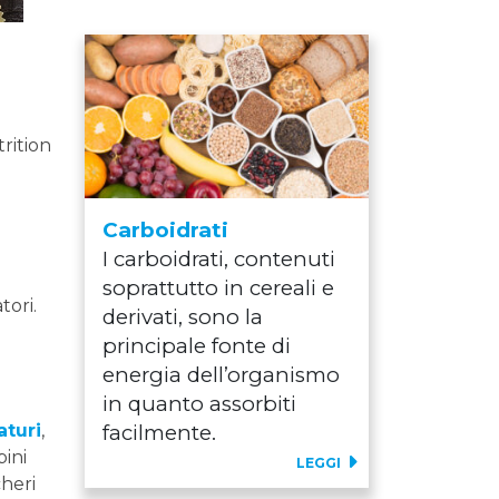
rition
Carboidrati
I carboidrati, contenuti
soprattutto in cereali e
tori.
derivati, sono la
principale fonte di
energia dell’organismo
in quanto assorbiti
aturi
,
facilmente.
bini
LEGGI
cheri